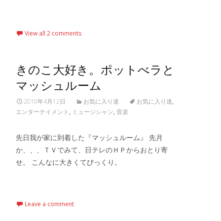
Read More…
View all 2 comments
きのこ大好き。ポットべラと
マッシュルーム
2010年4月12日
お気に入り達
お気に入り達
,
エンターテイメント
,
ミュージシャン
,
音楽
先日我が家に到着した『マッシュルーム』 先月
か、、、ＴＶでみて、日テレのＨＰからおとり寄
せ。 こんなに大きくてびっくり。
Read More…
Leave a comment