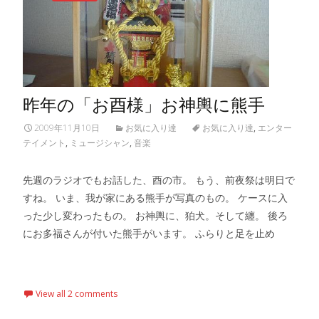
昨年の「お酉様」お神輿に熊手
2009年11月10日
お気に入り達
お気に入り達
,
エンター
テイメント
,
ミュージシャン
,
音楽
先週のラジオでもお話した、酉の市。 もう、前夜祭は明日で
すね。 いま、我が家にある熊手が写真のもの。 ケースに入
った少し変わったもの。 お神輿に、狛犬。そして纏。 後ろ
にお多福さんが付いた熊手がいます。 ふらりと足を止め
Read More…
View all 2 comments