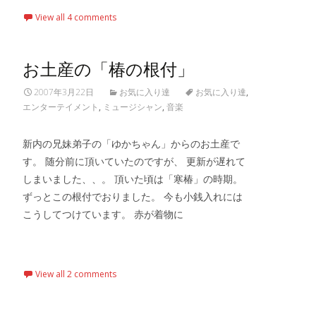
View all 4 comments
お土産の「椿の根付」
2007年3月22日
お気に入り達
お気に入り達
,
エンターテイメント
,
ミュージシャン
,
音楽
新内の兄妹弟子の「ゆかちゃん」からのお土産で
す。 随分前に頂いていたのですが、 更新が遅れて
しまいました、、。 頂いた頃は「寒椿」の時期。
ずっとこの根付でおりました。 今も小銭入れには
こうしてつけています。 赤が着物に
Read More…
View all 2 comments