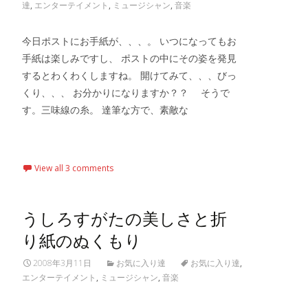
達
,
エンターテイメント
,
ミュージシャン
,
音楽
今日ポストにお手紙が、、、。 いつになってもお
手紙は楽しみですし、 ポストの中にその姿を発見
するとわくわくしますね。 開けてみて、、、びっ
くり、、、 お分かりになりますか？？ そうで
す。三味線の糸。 達筆な方で、素敵な
Read More…
View all 3 comments
うしろすがたの美しさと折
り紙のぬくもり
2008年3月11日
お気に入り達
お気に入り達
,
エンターテイメント
,
ミュージシャン
,
音楽