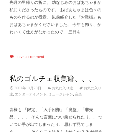
先月の里帰りの折に、 幼なじみのおばあちゃまが
私にくださったものです。 おばあちゃまは色々の
ものを作るのが得意。 以前紹介した『お雛様』も
おばあちゃまがくださいました。 今年も飾り、か
わいくて仕方がなかったので、 三日を
Read More…
Leave a comment
私のゴルチェ収集癖、、、
2007年10月23日
お気に入り達
お気に入り
達
,
エンターテイメント
,
ミュージシャン
,
音楽
皆様も 「限定」「入手困難」「廃盤」「非売
品」、、、 そんな言葉につい乗せられたり、、 つ
いつい手が出てしまったり、 思わず見てしま
う、、、、 そんなことはありませんか？ 私が最近