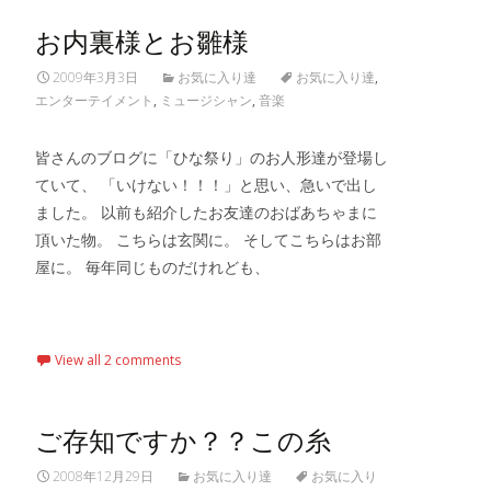
お内裏様とお雛様
2009年3月3日
お気に入り達
お気に入り達
,
エンターテイメント
,
ミュージシャン
,
音楽
皆さんのブログに「ひな祭り」のお人形達が登場し
ていて、 「いけない！！！」と思い、急いで出し
ました。 以前も紹介したお友達のおばあちゃまに
頂いた物。 こちらは玄関に。 そしてこちらはお部
屋に。 毎年同じものだけれども、
Read More…
View all 2 comments
ご存知ですか？？この糸
2008年12月29日
お気に入り達
お気に入り