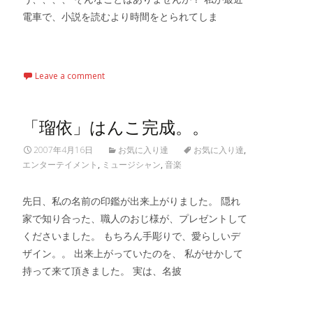
電車で、小説を読むより時間をとられてしま
Read More…
Leave a comment
「瑠依」はんこ完成。。
2007年4月16日
お気に入り達
お気に入り達
,
エンターテイメント
,
ミュージシャン
,
音楽
先日、私の名前の印鑑が出来上がりました。 隠れ
家で知り合った、職人のおじ様が、プレゼントして
くださいました。 もちろん手彫りで、愛らしいデ
ザイン。。 出来上がっていたのを、 私がせかして
持って来て頂きました。 実は、名披
Read More…