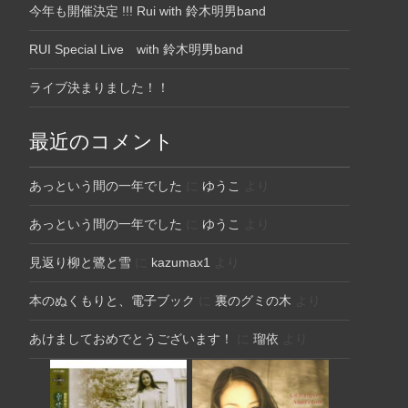
今年も開催決定 !!! Rui with 鈴木明男band
RUI Special Live with 鈴木明男band
ライブ決まりました！！
最近のコメント
あっという間の一年でした
に
ゆうこ
より
あっという間の一年でした
に
ゆうこ
より
見返り柳と鷺と雪
に
kazumax1
より
本のぬくもりと、電子ブック
に
裏のグミの木
より
あけましておめでとうございます！
に
瑠依
より