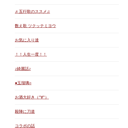
♬五行歌のススメ♫
数え歌 ツクッテミヨウ
お気に入り達
！！人生一度！！
♪綺麗話♪
●玉瑠璃○
お酒大好き（°∀°）
殺陣に刀道
コラボの話