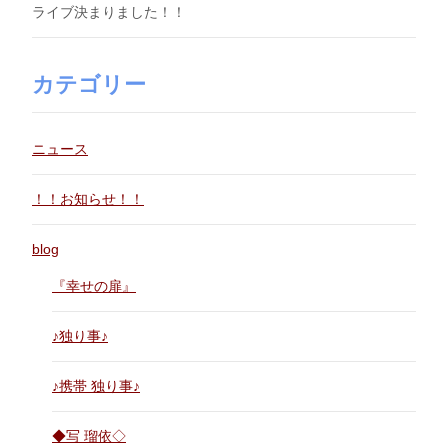
ライブ決まりました！！
カテゴリー
ニュース
！！お知らせ！！
blog
『幸せの扉』
♪独り事♪
♪携帯 独り事♪
◆写 瑠依◇