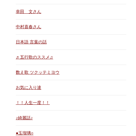
幸田 文さん
中村喜春さん
日本語 言葉の話
♬五行歌のススメ♫
数え歌 ツクッテミヨウ
お気に入り達
！！人生一度！！
♪綺麗話♪
●玉瑠璃○