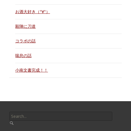
お酒大好き（°∀°）
殺陣に刀道
コラボの話
喘息の話
小南文書完成！！
Search
for: