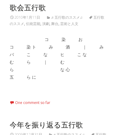
歌会五行歌
2010年1月11日
♬五行歌のススメ♫
五行歌
のススメ
,
伝統芸能
,
演劇
,
舞台
,
芸術と人文
コ 染 お
コ 染 ト み 酒 ｜ み
バ こ な ヒ こ な
む ら ｜ む
ら な 心
五 ら に
Read More…
One comment so far
今年を振り返る五行歌
2009年12月31日
♬五行歌のススメ♫
五行歌