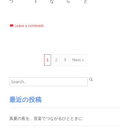
つ ト な ら と
Read More…
Leave a comment
Posts
1
2
3
Next »
navigation
Search
for:
最近の投稿
真夏の夜を、音楽でつながるひとときに