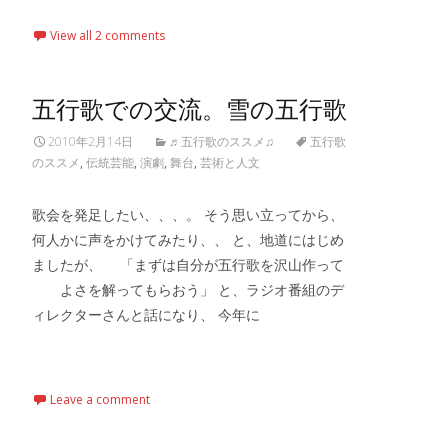
View all 2 comments
五行歌での交流。雪の五行歌
2010年2月14日
♬五行歌のススメ♫
五行歌
のススメ
,
伝統芸能
,
演劇
,
舞台
,
芸術と人文
歌会を発足したい、、、。 そう思い立ってから、
何人かに声をかけてみたり、、 と、地道にはじめ
ましたが、 「まずは自分が五行歌を沢山作って
よさを解ってもらおう」 と、ラジオ番組のデ
ィレクターさんと話になり、 今年に
Read More…
Leave a comment