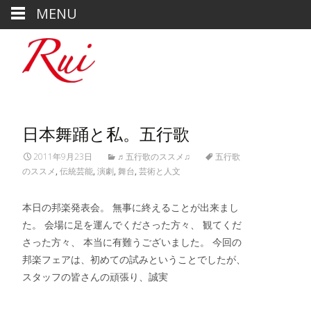
MENU
日本舞踊と私。五行歌
2011年9月23日
♬五行歌のススメ♫
五行歌
のススメ
,
伝統芸能
,
演劇
,
舞台
,
芸術と人文
本日の邦楽発表会。 無事に終えることが出来まし
た。 会場に足を運んでくださった方々、 観てくだ
さった方々、 本当に有難うございました。 今回の
邦楽フェアは、初めての試みということでしたが、
スタッフの皆さんの頑張り、誠実
Read More…