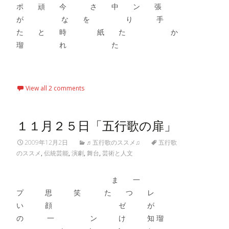
ポ 頑 今 さ 中 ン 張
が な を り 手
た と 時 紙 た か
瑠 れ た
Read More…
View all 2 comments
１１月２５日「五行歌の扉」
2009年12月2日
♬五行歌のススメ♫
五行歌
のススメ
,
伝統芸能
,
演劇
,
舞台
,
芸術と人文
ま 一
プ 思 笑 た つ レ
い 顔 ゼ が
の 一 ン け 知 瑠