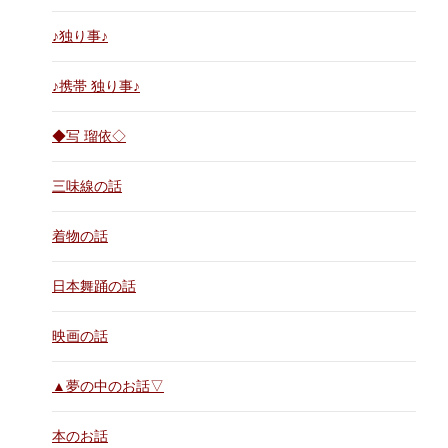
♪独り事♪
♪携帯 独り事♪
◆写 瑠依◇
三味線の話
着物の話
日本舞踊の話
映画の話
▲夢の中のお話▽
本のお話