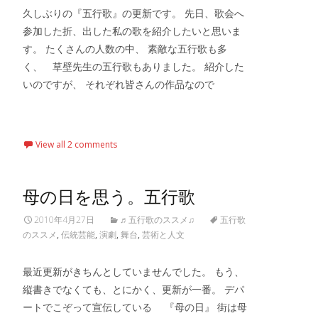
久しぶりの『五行歌』の更新です。 先日、歌会へ
参加した折、出した私の歌を紹介したいと思いま
す。 たくさんの人数の中、 素敵な五行歌も多
く、 草壁先生の五行歌もありました。 紹介した
いのですが、 それぞれ皆さんの作品なので
Read More…
View all 2 comments
母の日を思う。五行歌
2010年4月27日
♬五行歌のススメ♫
五行歌
のススメ
,
伝統芸能
,
演劇
,
舞台
,
芸術と人文
最近更新がきちんとしていませんでした。 もう、
縦書きでなくても、とにかく、更新が一番。 デパ
ートでこぞって宣伝している 『母の日』 街は母