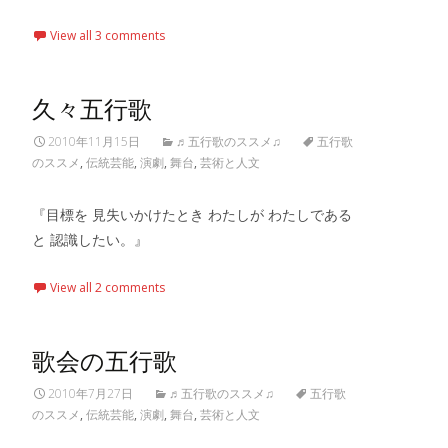
View all 3 comments
久々五行歌
2010年11月15日
♬五行歌のススメ♫
五行歌
のススメ
,
伝統芸能
,
演劇
,
舞台
,
芸術と人文
『目標を 見失いかけたとき わたしが わたしである
と 認識したい。』
View all 2 comments
歌会の五行歌
2010年7月27日
♬五行歌のススメ♫
五行歌
のススメ
,
伝統芸能
,
演劇
,
舞台
,
芸術と人文