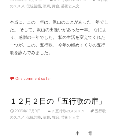
のススメ
,
伝統芸能
,
演劇
,
舞台
,
芸術と人文
本当に、この一年は、沢山のことがあった一年でし
た。 そして、沢山の出逢いがあった一年。 なによ
り、感謝の一年でした。 私の生活を変えてくれた
一つが、この、五行歌。 今年の締めくくりの五行
歌を詠んでみました。
Read More…
One comment so far
１２月２日の「五行歌の扉」
2009年12月9日
♬五行歌のススメ♫
五行歌
のススメ
,
伝統芸能
,
演劇
,
舞台
,
芸術と人文
小 背