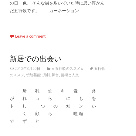
の日一色。 そんな街を歩いていた時に思い浮かん
だ五行歌です。 カーネーション
Read More…
Leave a comment
新居での出会い
2010年3月20日
♬五行歌のススメ♫
五行歌
のススメ
,
伝統芸能
,
演劇
,
舞台
,
芸術と人文
帰 我 恐 キ 愛 路
が れ ョ ら に も を
ト し つ の 知 ン い
く 顔 ら 瞳 瑠
で ず と
Read More…