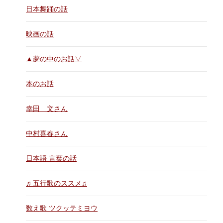
日本舞踊の話
映画の話
▲夢の中のお話▽
本のお話
幸田 文さん
中村喜春さん
日本語 言葉の話
♬五行歌のススメ♫
数え歌 ツクッテミヨウ