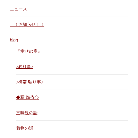
ニュース
！！お知らせ！！
blog
『幸せの扉』
♪独り事♪
♪携帯 独り事♪
◆写 瑠依◇
三味線の話
着物の話