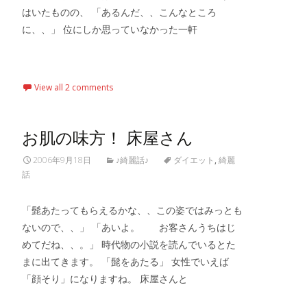
はいたものの、 「あるんだ、、こんなところ
に、、」 位にしか思っていなかった一軒
Read More…
View all 2 comments
お肌の味方！ 床屋さん
2006年9月18日
♪綺麗話♪
ダイエット
,
綺麗
話
「髭あたってもらえるかな、、この姿ではみっとも
ないので、、」 「あいよ。 お客さんうちはじ
めてだね、、。」 時代物の小説を読んでいるとた
まに出てきます。 「髭をあたる」 女性でいえば
「顔そり」になりますね。 床屋さんと
Read More…