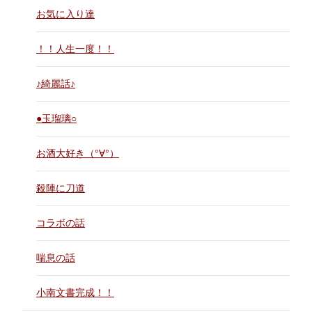
お気に入り達
！！人生一度！！
♪綺麗話♪
●玉瑠璃○
お酒大好き（°∀°）
殺陣に刀道
コラボの話
喘息の話
小南文書完成！！