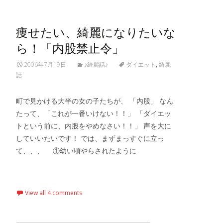
痩せたい、綺麗になりたいな
ら！「内股禁止令」
2006年7月19日
♪綺麗話♪
ダイエット
,
綺麗
話
町で見かける大半の女の子たちが、 「内股」 なん
たって、「これが一番いけない！！」 「ダイエッ
トという前に、内股をやめなさい！！」 声を大に
していいたいです！ では、まずまっすぐに立っ
て、、、 ①幼い頃やらされたように
Read More…
View all 4 comments