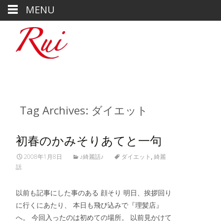
MENU
Tag Archives: ダイエット
初春のかみそりあてと一句
2008年1月8日
♪綺麗話♪
ダイエット
,
綺麗
話
以前も記事にした事のある 顔そり 明日、挨拶回り
に行くにあたり、 本日も飛び込みで『理髪店』
へ。 今回入ったのは初めての場所。 以前見かけて