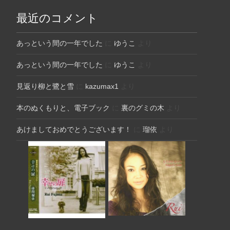
最近のコメント
あっという間の一年でした
に
ゆうこ
より
あっという間の一年でした
に
ゆうこ
より
見返り柳と鷺と雪
に
kazumax1
より
本のぬくもりと、電子ブック
に
裏のグミの木
より
あけましておめでとうございます！
に
瑠依
より