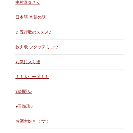
中村喜春さん
日本語 言葉の話
♬五行歌のススメ♫
数え歌 ツクッテミヨウ
お気に入り達
！！人生一度！！
♪綺麗話♪
●玉瑠璃○
お酒大好き（°∀°）