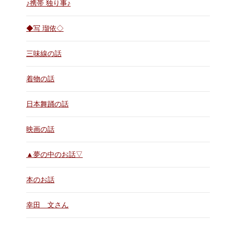
♪携帯 独り事♪
◆写 瑠依◇
三味線の話
着物の話
日本舞踊の話
映画の話
▲夢の中のお話▽
本のお話
幸田 文さん