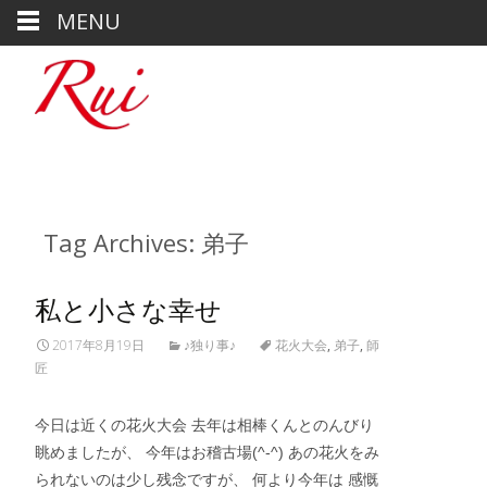
MENU
Tag Archives: 弟子
私と小さな幸せ
2017年8月19日
♪独り事♪
花火大会
,
弟子
,
師
匠
今日は近くの花火大会 去年は相棒くんとのんびり
眺めましたが、 今年はお稽古場(^-^) あの花火をみ
られないのは少し残念ですが、 何より今年は 感慨