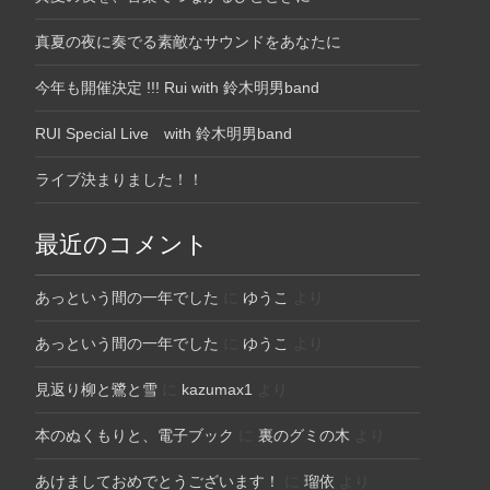
真夏の夜に奏でる素敵なサウンドをあなたに
今年も開催決定 !!! Rui with 鈴木明男band
RUI Special Live with 鈴木明男band
ライブ決まりました！！
最近のコメント
あっという間の一年でした
に
ゆうこ
より
あっという間の一年でした
に
ゆうこ
より
見返り柳と鷺と雪
に
kazumax1
より
本のぬくもりと、電子ブック
に
裏のグミの木
より
あけましておめでとうございます！
に
瑠依
より