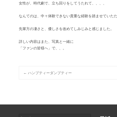
女性が、時代劇で、立ち回りをしてうたれて、、、、
なんてのは、中々体験できない貴重な経験を踏ませていた
先輩方の凄さと、優しさを改めてしみじみと感じました。
詳しい内容はまた、写真と一緒に
「ファンの皆様へ」で、、。
Post
←
ハンプティーダンプティー
navigation
Search