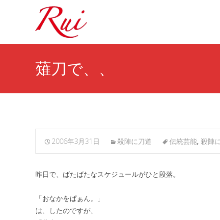
薙刀で、、
2006年3月31日
殺陣に刀道
伝統芸能
,
殺陣
昨日で、ばたばたなスケジュールがひと段落。
「おなかをぱぁん。」
は、したのですが、