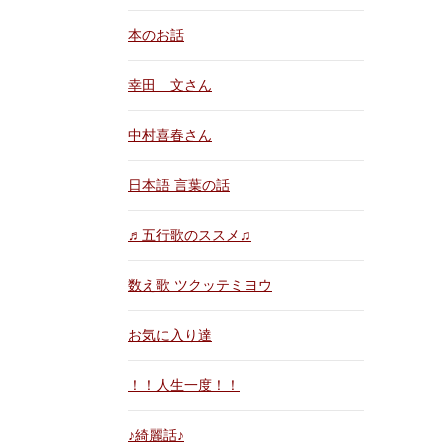
本のお話
幸田 文さん
中村喜春さん
日本語 言葉の話
♬五行歌のススメ♫
数え歌 ツクッテミヨウ
お気に入り達
！！人生一度！！
♪綺麗話♪