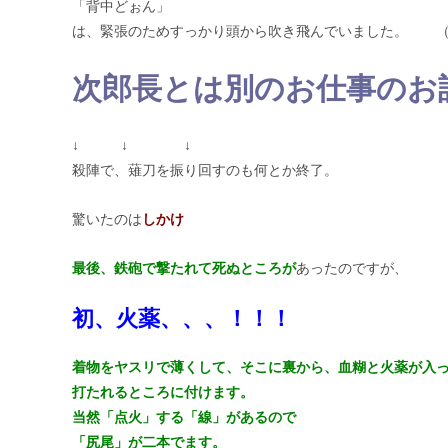
「背中どぉん」
は、緊張のためすっかり頭から吹き飛んでいました。 （
次郎長とは別のお仕事のお
↓ ↓ ↓
殺陣で、薙刀を振り回すのも何とか終了。
驚いたのは
しかけ
最後、鉄砲で撃たれて死ぬところが
あったのですが、
初、火薬、、、！！！
着物をヤスリで薄くして、そこに裏から、血糊と火薬が入
打たれるところに付けます。
当然「点火」する「線」があるので
「尻尾」が二本でます。