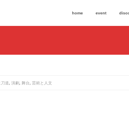
Skip
to
home
event
disc
content
に刀道
,
演劇
,
舞台
,
芸術と人文