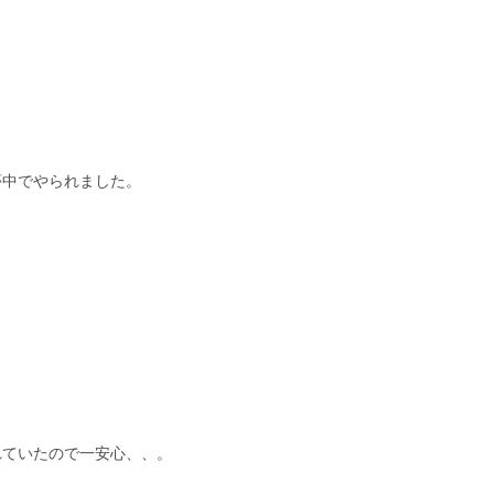
夢中でやられました。
れていたので一安心、、。