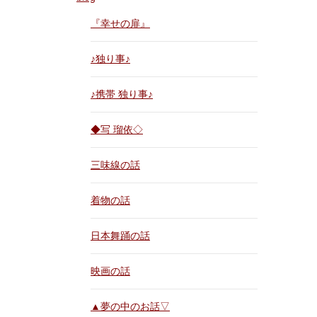
『幸せの扉』
♪独り事♪
♪携帯 独り事♪
◆写 瑠依◇
三味線の話
着物の話
日本舞踊の話
映画の話
▲夢の中のお話▽