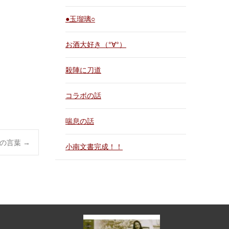
●玉瑠璃○
お酒大好き（°∀°）
殺陣に刀道
コラボの話
喘息の話
んの言葉
→
小南文書完成！！