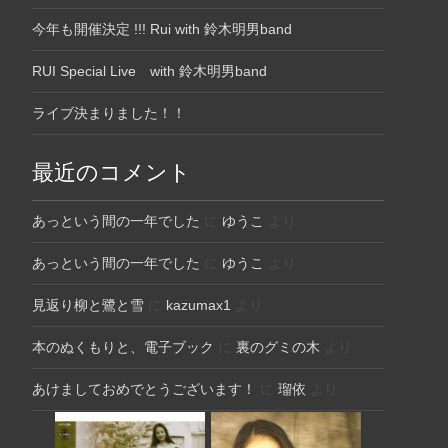
今年も開催決定 !!! Rui with 鈴木明男band
RUI Special Live with 鈴木明男band
ライブ決まりました！！
最近のコメント
あっという間の一年でした
に
ゆうこ
より
あっという間の一年でした
に
ゆうこ
より
見返り柳と鷺と雪
に
kazumax1
より
本のぬくもりと、電子ブック
に
裏のグミの木
より
あけましておめでとうございます！
に
瑠依
より