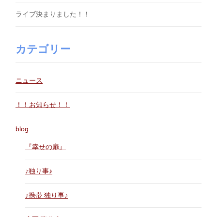
ライブ決まりました！！
カテゴリー
ニュース
！！お知らせ！！
blog
『幸せの扉』
♪独り事♪
♪携帯 独り事♪