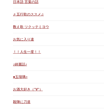
日本語 言葉の話
♬五行歌のススメ♫
数え歌 ツクッテミヨウ
お気に入り達
！！人生一度！！
♪綺麗話♪
●玉瑠璃○
お酒大好き（°∀°）
殺陣に刀道