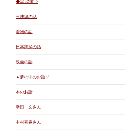
◆写 瑠依◇
三味線の話
着物の話
日本舞踊の話
映画の話
▲夢の中のお話▽
本のお話
幸田 文さん
中村喜春さん