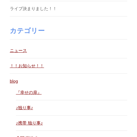
ライブ決まりました！！
カテゴリー
ニュース
！！お知らせ！！
blog
『幸せの扉』
♪独り事♪
♪携帯 独り事♪