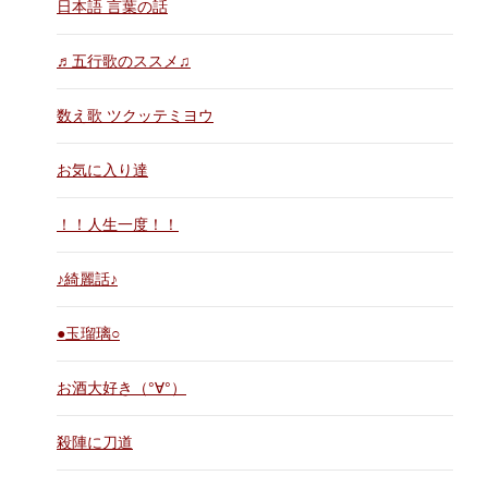
日本語 言葉の話
♬五行歌のススメ♫
数え歌 ツクッテミヨウ
お気に入り達
！！人生一度！！
♪綺麗話♪
●玉瑠璃○
お酒大好き（°∀°）
殺陣に刀道