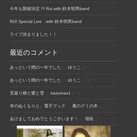
今年も開催決定 !!! Rui with 鈴木明男band
RUI Special Live with 鈴木明男band
ライブ決まりました！！
最近のコメント
あっという間の一年でした
に
ゆうこ
より
あっという間の一年でした
に
ゆうこ
より
見返り柳と鷺と雪
に
kazumax1
より
本のぬくもりと、電子ブック
に
裏のグミの木
より
あけましておめでとうございます！
に
瑠依
より