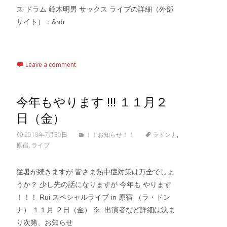
ス ドラム 鈴木明男 サックス ライブの詳細（外部
サイト）：&nb
Read More…
Leave a comment
今年もやります !!! １１月２
日（金）
2018年7月30日
！！お知らせ！！
ラドンナ
,
原宿
,
ライブ
猛暑が続きますが 皆さま熱中症対策は万全でしょ
うか？ 少し先の話になりますが 今年も やります
！！！ Rui スペシャルライブ in 原宿 （ラ・ドン
ナ） １１月 ２日（金） ※ 出演者など詳細は決ま
り次第、お知らせ