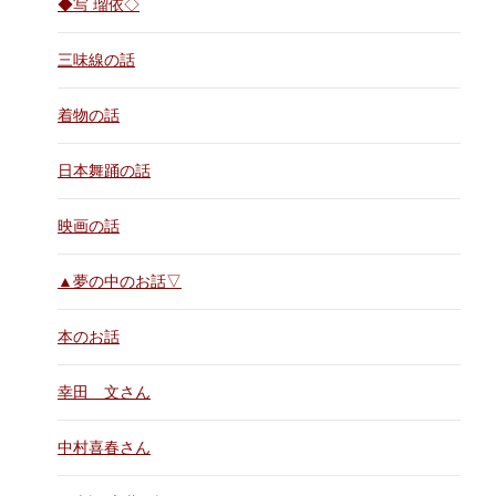
◆写 瑠依◇
三味線の話
着物の話
日本舞踊の話
映画の話
▲夢の中のお話▽
本のお話
幸田 文さん
中村喜春さん