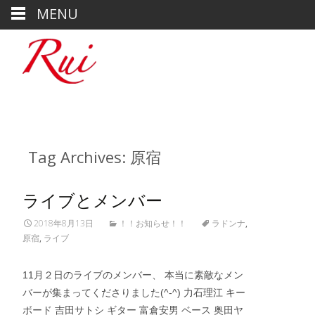
MENU
Tag Archives: 原宿
ライブとメンバー
2018年8月13日
！！お知らせ！！
ラドンナ
,
原宿
,
ライブ
11月２日のライブのメンバー、 本当に素敵なメン
バーが集まってくださりました(^-^) 力石理江 キー
ボード 吉田サトシ ギター 富倉安男 ベース 奥田ヤ