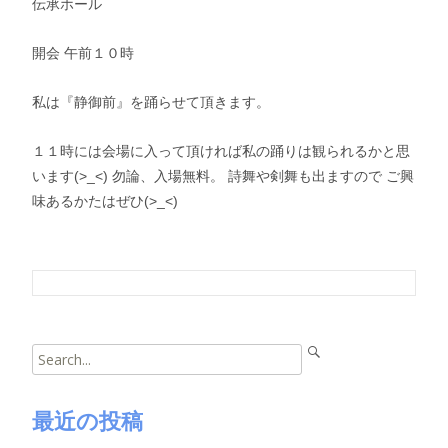
伝承ホール
開会 午前１０時
私は『静御前』を踊らせて頂きます。
１１時には会場に入って頂ければ私の踊りは観られるかと思
います(>_<) 勿論、入場無料。 詩舞や剣舞も出ますので ご興
味あるかたはぜひ(>_<)
Post
Search
navigation
for:
最近の投稿