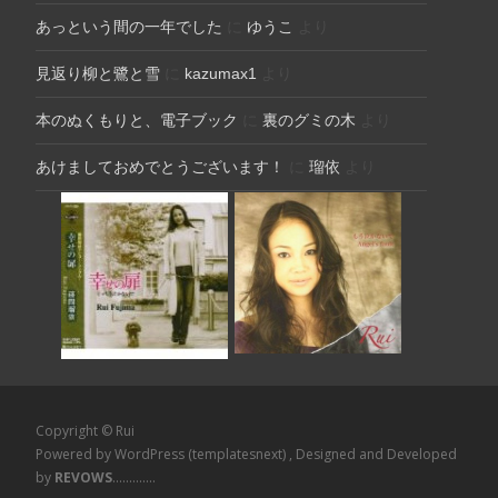
あっという間の一年でした
に
ゆうこ
より
見返り柳と鷺と雪
に
kazumax1
より
本のぬくもりと、電子ブック
に
裏のグミの木
より
あけましておめでとうございます！
に
瑠依
より
Copyright © Rui
Powered by WordPress
(templatesnext)
, Designed and Developed
by
REVOWS
.............