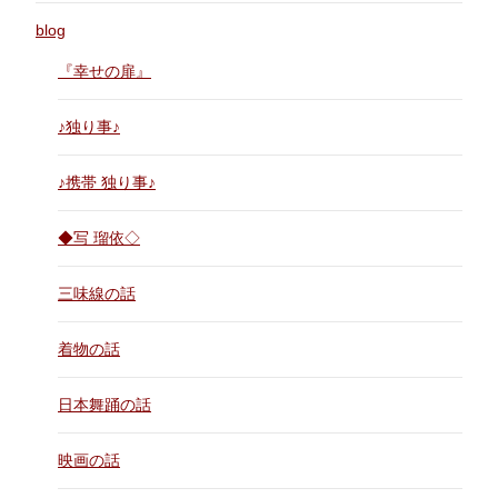
blog
『幸せの扉』
♪独り事♪
♪携帯 独り事♪
◆写 瑠依◇
三味線の話
着物の話
日本舞踊の話
映画の話