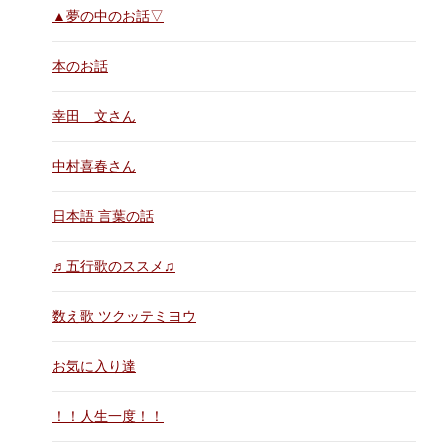
▲夢の中のお話▽
本のお話
幸田 文さん
中村喜春さん
日本語 言葉の話
♬五行歌のススメ♫
数え歌 ツクッテミヨウ
お気に入り達
！！人生一度！！