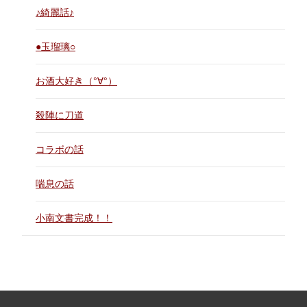
♪綺麗話♪
●玉瑠璃○
お酒大好き（°∀°）
殺陣に刀道
コラボの話
喘息の話
小南文書完成！！