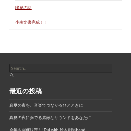
喘息の話
小南文書完成！！
Search
for:
最近の投稿
真夏の夜を、音楽でつながるひとときに
真夏の夜に奏でる素敵なサウンドをあなたに
今年も開催決定 !!! Rui with 鈴木明男band