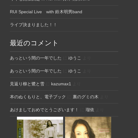
RUI Special Live with 鈴木明男band
ライブ決まりました！！
最近のコメント
あっという間の一年でした
に
ゆうこ
より
あっという間の一年でした
に
ゆうこ
より
見返り柳と鷺と雪
に
kazumax1
より
本のぬくもりと、電子ブック
に
裏のグミの木
より
あけましておめでとうございます！
に
瑠依
より