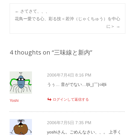
Post
←
さてさて、、、
花鳥ー愛でる心、彩る技＜若沖（じゃくちゅう）を中心
に＞
→
navigation
4 thoughts on “
三味線と新内
”
2006年7月4日 8:16 PM
うぅ… 音がでない…l|li_|￣|○il|li
ログインして返信する
Yoshi
2006年7月5日 7:35 PM
yoshiさん。ごめんなさい、、。 上手く