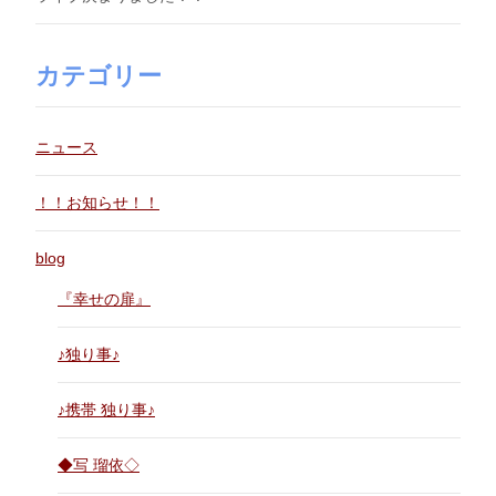
カテゴリー
ニュース
！！お知らせ！！
blog
『幸せの扉』
♪独り事♪
♪携帯 独り事♪
◆写 瑠依◇