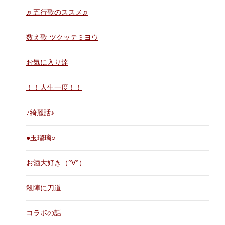
♬五行歌のススメ♫
数え歌 ツクッテミヨウ
お気に入り達
！！人生一度！！
♪綺麗話♪
●玉瑠璃○
お酒大好き（°∀°）
殺陣に刀道
コラボの話