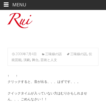
MENU
2006年7月4日
三味線の話
三味線の話
,
伝
統芸能
,
演劇
,
舞台
,
芸術と人文
↑ ↑
クリックすると、音が出る、、、はずです、、。
クイックタイムが入っていない方はむりかもしれませ
ん、、、ごめんなさい！！