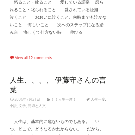
怒ること・叱ること 愛している証拠 怒ら
れること・叱られること 愛されている証拠
泣くこと おおいに泣くこと、何時までも泣かな
いこと 悔しいこと 次へのステップになる踏
み台 悔しくて仕方ない時 伸びる
Read More…
View all 12 comments
人生、、、、 伊藤守さんの言
葉
2006年7月21日
！！人生一度！！
人生一度
,
小説
,
文学
,
芸術と人文
人生は、基本的に危ないものでもある。 い
つ、どこで、どうなるかわからない。 だから、