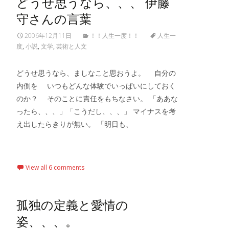
どうせ思うなら、、、 伊藤
守さんの言葉
2006年12月11日
！！人生一度！！
人生一
度
,
小説
,
文学
,
芸術と人文
どうせ思うなら、ましなこと思おうよ。 自分の
内側を いつもどんな体験でいっぱいにしておく
のか？ そのことに責任をもちなさい。 「ああな
ったら、、、」「こうだし、、、」 マイナスを考
え出したらきりが無い。 「明日も、
Read More…
View all 6 comments
孤独の定義と愛情の
姿、、、。