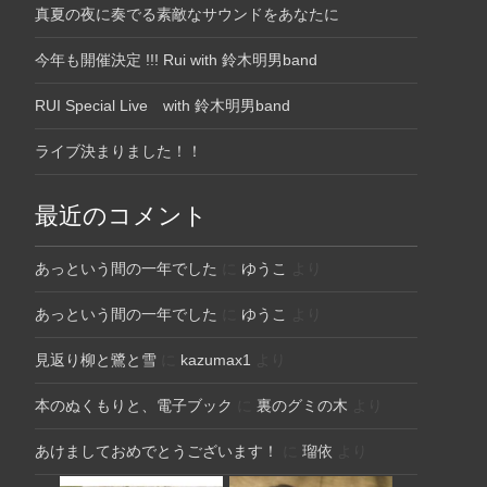
真夏の夜に奏でる素敵なサウンドをあなたに
今年も開催決定 !!! Rui with 鈴木明男band
RUI Special Live with 鈴木明男band
ライブ決まりました！！
最近のコメント
あっという間の一年でした
に
ゆうこ
より
あっという間の一年でした
に
ゆうこ
より
見返り柳と鷺と雪
に
kazumax1
より
本のぬくもりと、電子ブック
に
裏のグミの木
より
あけましておめでとうございます！
に
瑠依
より