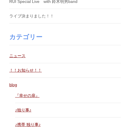
RUI Special Live with 鈴木明男band
ライブ決まりました！！
カテゴリー
ニュース
！！お知らせ！！
blog
『幸せの扉』
♪独り事♪
♪携帯 独り事♪