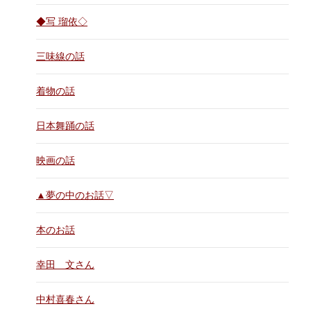
◆写 瑠依◇
三味線の話
着物の話
日本舞踊の話
映画の話
▲夢の中のお話▽
本のお話
幸田 文さん
中村喜春さん