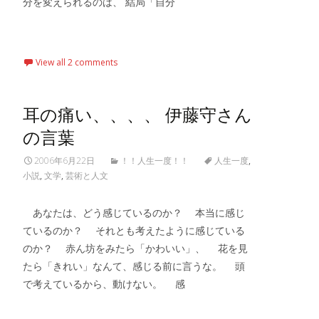
分を変えられるのは、 結局「自分
Read More…
View all 2 comments
耳の痛い、、、、 伊藤守さん
の言葉
2006年6月22日
！！人生一度！！
人生一度
,
小説
,
文学
,
芸術と人文
あなたは、どう感じているのか？ 本当に感じ
ているのか？ それとも考えたように感じている
のか？ 赤ん坊をみたら「かわいい」、 花を見
たら「きれい」なんて、感じる前に言うな。 頭
で考えているから、動けない。 感
Read More…