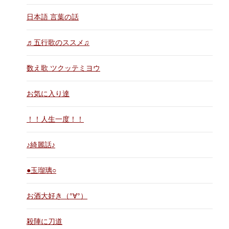
日本語 言葉の話
♬五行歌のススメ♫
数え歌 ツクッテミヨウ
お気に入り達
！！人生一度！！
♪綺麗話♪
●玉瑠璃○
お酒大好き（°∀°）
殺陣に刀道