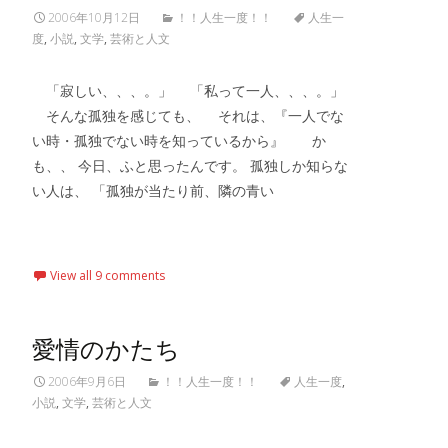
2006年10月12日
！！人生一度！！
人生一
度
,
小説
,
文学
,
芸術と人文
「寂しい、、、。」 「私って一人、、、。」
そんな孤独を感じても、 それは、『一人でな
い時・孤独でない時を知っているから』 か
も、、 今日、ふと思ったんです。 孤独しか知らな
い人は、 「孤独が当たり前、隣の青い
Read More…
View all 9 comments
愛情のかたち
2006年9月6日
！！人生一度！！
人生一度
,
小説
,
文学
,
芸術と人文