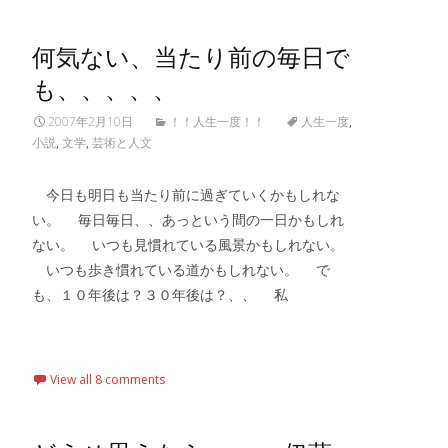
何気ない、当たり前の毎日で
も、、、、、
2007年2月10日
！！人生一度！！
人生一度
,
小説
,
文学
,
芸術と人文
今日も明日も当たり前に過ぎていくかもしれな
い。 毎日毎日、、あっという間の一日かもしれ
ない。 いつも見慣れている風景かもしれない。
いつも歩き慣れている道かもしれない。 で
も、１０年後は？３０年後は？、、 私
Read More…
View all 8 comments