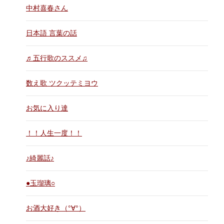
中村喜春さん
日本語 言葉の話
♬五行歌のススメ♫
数え歌 ツクッテミヨウ
お気に入り達
！！人生一度！！
♪綺麗話♪
●玉瑠璃○
お酒大好き（°∀°）