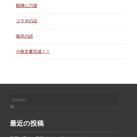
殺陣に刀道
コラボの話
喘息の話
小南文書完成！！
Search
for:
最近の投稿