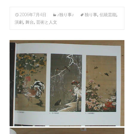
2006年7月4日
♪独り事♪
独り事
,
伝統芸能
,
演劇
,
舞台
,
芸術と人文