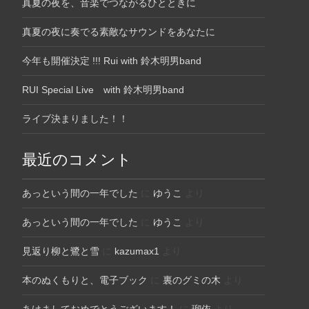
真夏の夜を、音楽でつながるひとときに
真夏の夜に奏でる素敵なサウンドをあなたに
今年も開催決定 !!! Rui with 鈴木明男band
RUI Special Live with 鈴木明男band
ライブ決まりました！！
最近のコメント
あっという間の一年でした
に
ゆうこ
より
あっという間の一年でした
に
ゆうこ
より
見返り柳と鷺と雪
に
kazumax1
より
本のぬくもりと、電子ブック
に
裏のグミの木
より