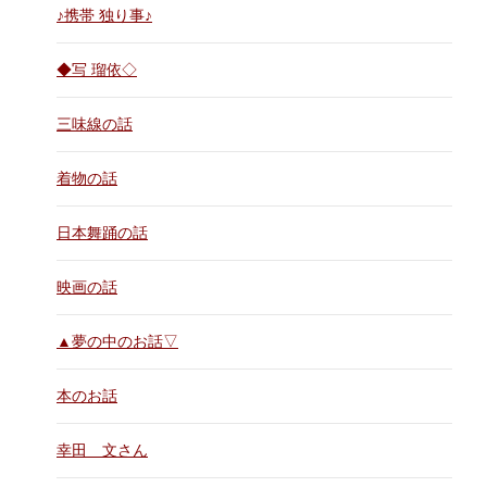
♪携帯 独り事♪
◆写 瑠依◇
三味線の話
着物の話
日本舞踊の話
映画の話
▲夢の中のお話▽
本のお話
幸田 文さん