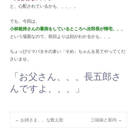
と、心配されているかも、、、、。
でも、今回は、
小林稔持さんの看病をしているところへ次郎長が帰宅、、、
という場面なので、前回よりは顔がわかるかも、、。
ちょっぴりマバタキの多い「そめ」ちゃんを見てやってくだ
さいませ。
「お父さん、、、長五郎さ
んですよ、、、」
Post
←
お姉さま、、な数え歌
三味線と新内
→