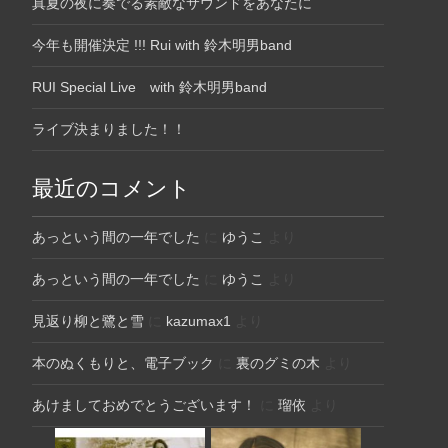
真夏の夜に奏でる素敵なサウンドをあなたに
今年も開催決定 !!! Rui with 鈴木明男band
RUI Special Live with 鈴木明男band
ライブ決まりました！！
最近のコメント
あっという間の一年でした
に
ゆうこ
より
あっという間の一年でした
に
ゆうこ
より
見返り柳と鷺と雪
に
kazumax1
より
本のぬくもりと、電子ブック
に
裏のグミの木
より
あけましておめでとうございます！
に
瑠依
より