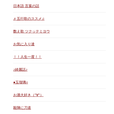
日本語 言葉の話
♬五行歌のススメ♫
数え歌 ツクッテミヨウ
お気に入り達
！！人生一度！！
♪綺麗話♪
●玉瑠璃○
お酒大好き（°∀°）
殺陣に刀道