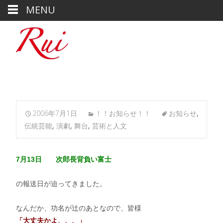
MENU
2006年7月1日
！！お知らせ！！
お知らせ
,
伝統芸能
,
演劇
,
舞台
,
芸術と人文
7月13日 次郎長背負い富士
の報送日が迫ってきました。
なんだか、功名が辻のあとなので、皆様
「大丈夫かよ、、、」