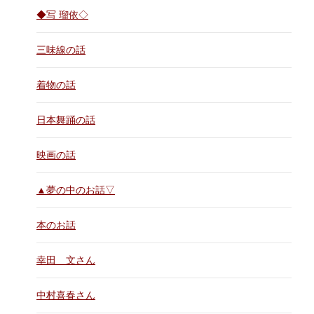
◆写 瑠依◇
三味線の話
着物の話
日本舞踊の話
映画の話
▲夢の中のお話▽
本のお話
幸田 文さん
中村喜春さん