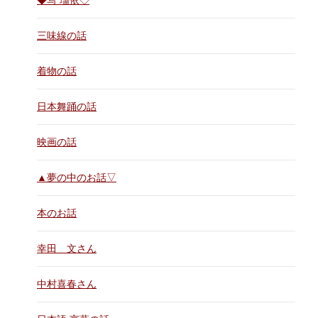
◆写 瑠依◇
三味線の話
着物の話
日本舞踊の話
映画の話
▲夢の中のお話▽
本のお話
幸田 文さん
中村喜春さん