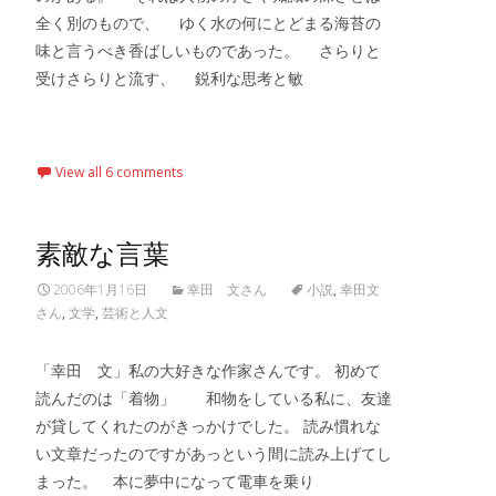
全く別のもので、 ゆく水の何にとどまる海苔の
味と言うべき香ばしいものであった。 さらりと
受けさらりと流す、 鋭利な思考と敏
Read More…
View all 6 comments
素敵な言葉
2006年1月16日
幸田 文さん
小説
,
幸田文
さん
,
文学
,
芸術と人文
「幸田 文」私の大好きな作家さんです。 初めて
読んだのは「着物」 和物をしている私に、友達
が貸してくれたのがきっかけでした。 読み慣れな
い文章だったのですがあっという間に読み上げてし
まった。 本に夢中になって電車を乗り