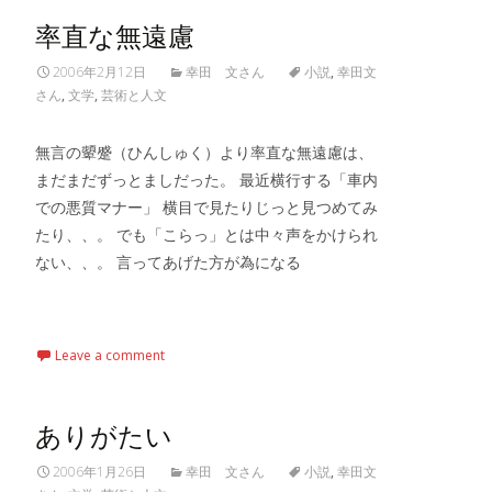
率直な無遠慮
2006年2月12日
幸田 文さん
小説
,
幸田文
さん
,
文学
,
芸術と人文
無言の顰蹙（ひんしゅく）より率直な無遠慮は、
まだまだずっとましだった。 最近横行する「車内
での悪質マナー」 横目で見たりじっと見つめてみ
たり、、。 でも「こらっ」とは中々声をかけられ
ない、、。 言ってあげた方が為になる
Read More…
Leave a comment
ありがたい
2006年1月26日
幸田 文さん
小説
,
幸田文