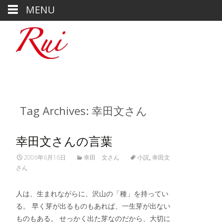
MENU
Tag Archives: 幸田文さん
幸田文さんの言葉
2006年6月16日
幸田 文さん
小説
,
幸田文
さん
人は、生まれながらに、沢山の「種」を持ってい
る。 早く芽が出るものもあれば、一生芽が出ない
ものもある。 せっかく出た芽なのだから、大切に