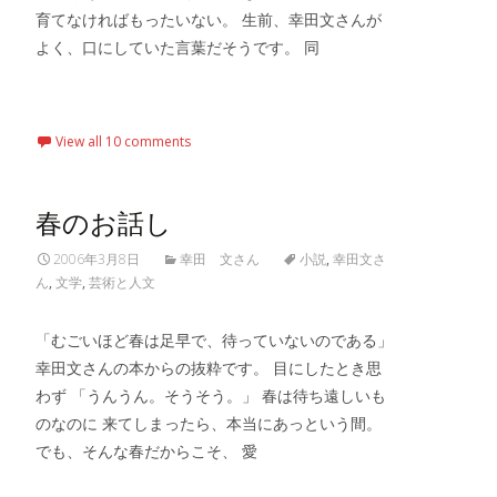
育てなければもったいない。 生前、幸田文さんが
よく、口にしていた言葉だそうです。 同
Read More…
View all 10 comments
春のお話し
2006年3月8日
幸田 文さん
小説
,
幸田文さ
ん
,
文学
,
芸術と人文
「むごいほど春は足早で、待っていないのである」
幸田文さんの本からの抜粋です。 目にしたとき思
わず 「うんうん。そうそう。」 春は待ち遠しいも
のなのに 来てしまったら、本当にあっという間。
でも、そんな春だからこそ、 愛
Read More…