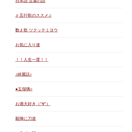
日本語 言葉の話
♬五行歌のススメ♫
数え歌 ツクッテミヨウ
お気に入り達
！！人生一度！！
♪綺麗話♪
●玉瑠璃○
お酒大好き（°∀°）
殺陣に刀道