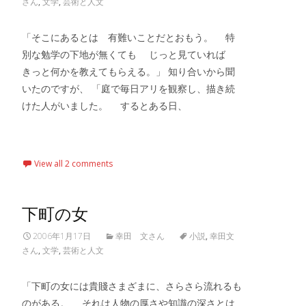
さん
,
文学
,
芸術と人文
「そこにあるとは 有難いことだとおもう。 特
別な勉学の下地が無くても じっと見ていれば
きっと何かを教えてもらえる。」 知り合いから聞
いたのですが、 「庭で毎日アリを観察し、描き続
けた人がいました。 するとある日、
Read More…
View all 2 comments
下町の女
2006年1月17日
幸田 文さん
小説
,
幸田文
さん
,
文学
,
芸術と人文
「下町の女には貴賤さまざまに、さらさら流れるも
のがある。 それは人物の厚さや知識の深さとは