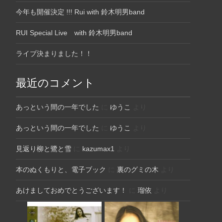
今年も開催決定 !!! Rui with 鈴木明男band
RUI Special Live with 鈴木明男band
ライブ決まりました！！
最近のコメント
あっという間の一年でした
に
ゆうこ
より
あっという間の一年でした
に
ゆうこ
より
見返り柳と鷺と雪
に
kazumax1
より
本のぬくもりと、電子ブック
に
裏のグミの木
より
あけましておめでとうございます！
に
瑠依
より