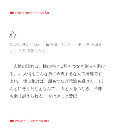
One comment so far
心
2006年2月16日
幸田 文さん
小説
,
幸田文
さん
,
文学
,
芸術と人文
「人情の流れは、懐に抱けば船もつなぎ荒波も避け
る。」 人情をこんな風に表現するなんて綺麗です
よね。 懐に抱けば、船もつなぎ荒波も避ける。 ほ
んとにそうだなぁなんて。 人と人をつなぎ、苦難
も乗り越えられる。 今はきっと昔ほ
Read More…
View all 2 comments