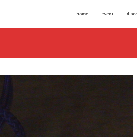
Skip
to
home
event
disc
content