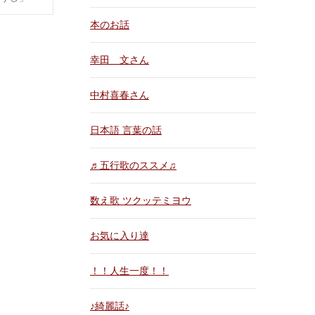
本のお話
幸田 文さん
中村喜春さん
日本語 言葉の話
♬五行歌のススメ♫
数え歌 ツクッテミヨウ
お気に入り達
！！人生一度！！
♪綺麗話♪