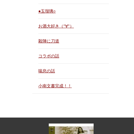
●玉瑠璃○
お酒大好き（°∀°）
殺陣に刀道
コラボの話
喘息の話
小南文書完成！！