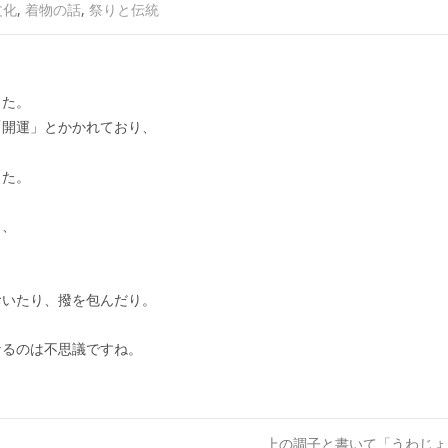
文化
,
着物の話
,
祭りと伝統
した。
「開運」とかかれており、
した。
く、
。
おいたり、撥を包んだり。
なるのは不思議ですね。
上の調子と書いて「うわじ