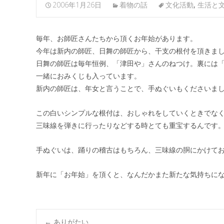
2006年1月26日
着物の話
文化活動
,
生活と
毎年、お師匠さんたちから頂くお年始があります。
今年は新内の師匠、日舞の師匠から、干支の根付を頂きま
日舞の師匠は毎年恒例、「津田や」さんのねつけ。裏には
一緒におみくじも入っています。
新内の師匠は、年女と言うことで、手ぬぐいもくださいま
この白いシンプルな根付は、おしゃれをしていくときでな
三味線を弾きに行ったりなどする時とても重宝するんです
手ぬぐいは、踊りの稽古はもちろん、三味線の胴にかけて
新年に「お年始」を頂くと、なんだかまた新たな気持ちに
←
ありがたい