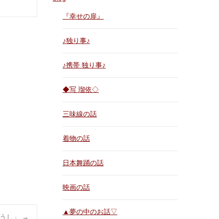
『幸せの扉』
♪独り事♪
♪携帯 独り事♪
◆写 瑠依◇
三味線の話
着物の話
日本舞踊の話
映画の話
▲夢の中のお話▽
ょうし」
→