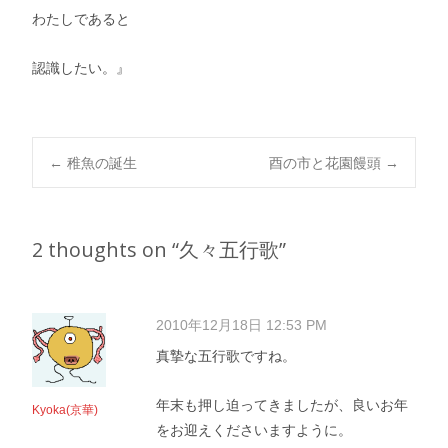
わたしであると
認識したい。』
Post
←
稚魚の誕生
酉の市と花園饅頭
→
navigation
2 thoughts on “
久々五行歌
”
2010年12月18日 12:53 PM
真摯な五行歌ですね。
年末も押し迫ってきましたが、良いお年
Kyoka(京華)
をお迎えくださいますように。