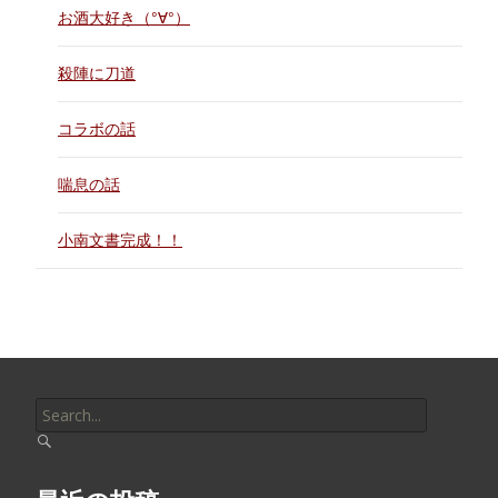
お酒大好き（°∀°）
殺陣に刀道
コラボの話
喘息の話
小南文書完成！！
Search
for: