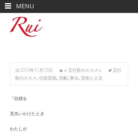
MENU
2010年11月15日
♬五行歌のススメ♫
五行
歌のススメ
,
伝統芸能
,
演劇
,
舞台
,
芸術と人文
『目標を
見失いかけたとき
わたしが