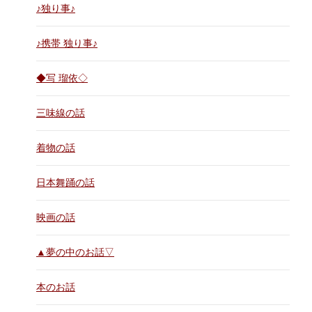
♪独り事♪
♪携帯 独り事♪
◆写 瑠依◇
三味線の話
着物の話
日本舞踊の話
映画の話
▲夢の中のお話▽
本のお話