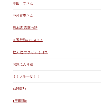
幸田 文さん
中村喜春さん
日本語 言葉の話
♬五行歌のススメ♫
数え歌 ツクッテミヨウ
お気に入り達
！！人生一度！！
♪綺麗話♪
●玉瑠璃○