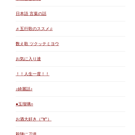
日本語 言葉の話
♬五行歌のススメ♫
数え歌 ツクッテミヨウ
お気に入り達
！！人生一度！！
♪綺麗話♪
●玉瑠璃○
お酒大好き（°∀°）
殺陣に刀道