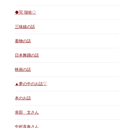
◆写 瑠依◇
三味線の話
着物の話
日本舞踊の話
映画の話
▲夢の中のお話▽
本のお話
幸田 文さん
中村喜春さん