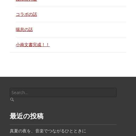
コラボの話
喘息の話
小南文書完成！！
Search
for:
最近の投稿
真夏の夜を、音楽でつながるひとときに