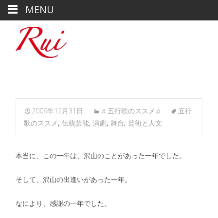
MENU
2009年12月31日
♬五行歌のススメ♫
五行
歌のススメ
,
伝統芸能
,
演劇
,
舞台
,
芸術と人文
本当に、この一年は、沢山のことがあった一年でした。
そして、沢山の出逢いがあった一年。
なにより、感謝の一年でした。