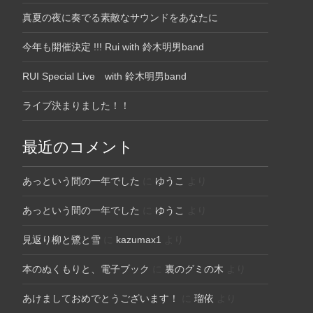
真夏の夜に奏でる素敵なサウンドをあなたに
今年も開催決定 !!! Rui with 鈴木明男band
RUI Special Live with 鈴木明男band
ライブ決まりました！！
最近のコメント
あっという間の一年でした
に
ゆうこ
より
あっという間の一年でした
に
ゆうこ
より
見返り柳と鷺と雪
に
kazumax1
より
本のぬくもりと、電子ブック
に
裏のグミの木
より
あけましておめでとうございます！
に
瑠依
より