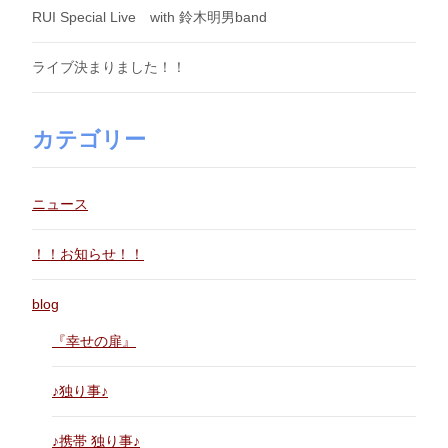
RUI Special Live with 鈴木明男band
ライブ決まりました！！
カテゴリー
ニュース
！！お知らせ！！
blog
『幸せの扉』
♪独り事♪
♪携帯 独り事♪