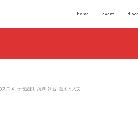
Skip
to
home
event
disc
content
のススメ
,
伝統芸能
,
演劇
,
舞台
,
芸術と人文