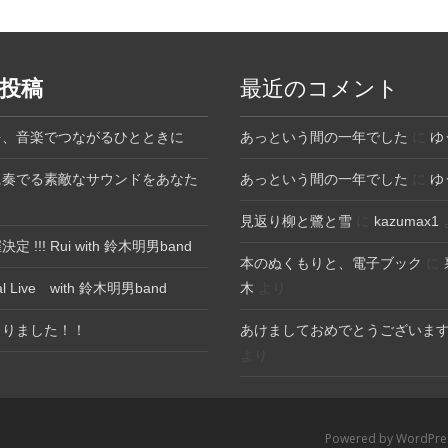
投稿
最近のコメント
を、音楽でつながるひとときに
あっという間の一年でした
に
ゆ
に奏でる素敵なサウンドをあなた
あっという間の一年でした
に
ゆ
見返り柳と鷺と雪
に
kazumax1
 !!! Rui with 鈴木明男band
本のぬくもりと、電子ブック
に
ial Live with 鈴木明男band
木
より
まりました！！
あけましておめでとうございま
より
Powered by WordPr