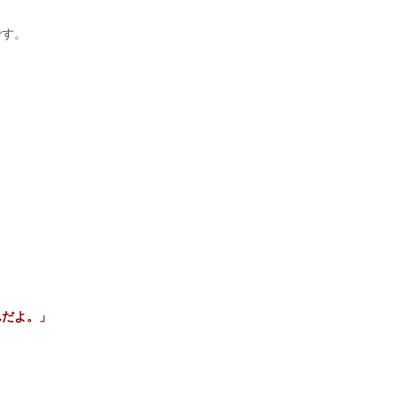
です。
。
だよ。」