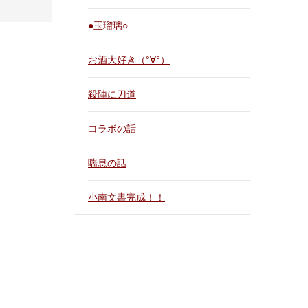
●玉瑠璃○
お酒大好き（°∀°）
殺陣に刀道
コラボの話
喘息の話
小南文書完成！！