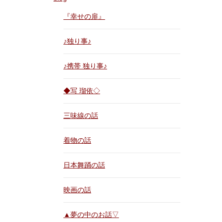
『幸せの扉』
♪独り事♪
♪携帯 独り事♪
◆写 瑠依◇
三味線の話
着物の話
日本舞踊の話
映画の話
▲夢の中のお話▽