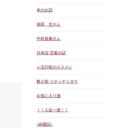
本のお話
幸田 文さん
中村喜春さん
日本語 言葉の話
♬五行歌のススメ♫
数え歌 ツクッテミヨウ
お気に入り達
！！人生一度！！
♪綺麗話♪