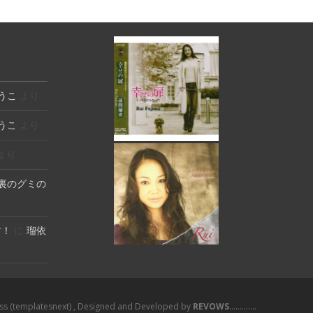
うこ
より
うこ
より
より
裏のグミの
す！
に
瑠依
ess
(templatesnext)
, Designed and Developed by
REVOWS
.............