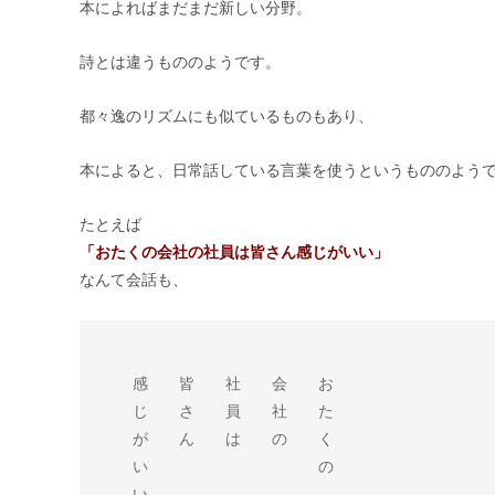
本によればまだまだ新しい分野。
詩とは違うもののようです。
都々逸のリズムにも似ているものもあり、
本によると、日常話している言葉を使うというもののよう
たとえば
「おたくの会社の社員は皆さん感じがいい」
なんて会話も、
　　感　　皆　　社　　会　　お

　　じ　　さ　　員　　社　　た

　　が　　ん　　は　　の　　く

　　い　　　　　　　　　　　の

　　い