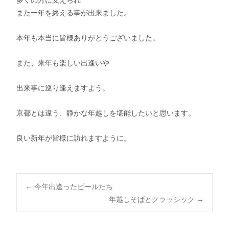
多くの方に支えられ
また一年を終える事が出来ました。
本年も本当に皆様ありがとうございました。
また、来年も楽しい出逢いや
出来事に巡り逢えますよう。
京都とは違う、静かな年越しを堪能したいと思います。
良い新年が皆様に訪れますように。
Post
←
今年出逢ったビールたち
年越しそばとクラッシック
→
navigation