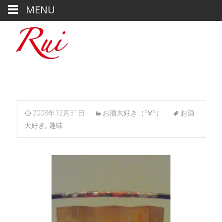
MENU
2008年12月31日
お酒大好き（°∀°）
お酒
大好き
,
趣味