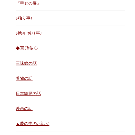
『幸せの扉』
♪独り事♪
♪携帯 独り事♪
◆写 瑠依◇
三味線の話
着物の話
日本舞踊の話
映画の話
▲夢の中のお話▽