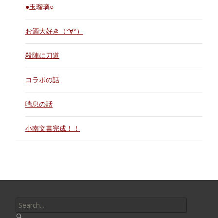
●玉瑠璃○
お酒大好き（°∀°）
殺陣に刀道
コラボの話
喘息の話
小南文書完成！！
Search
for: