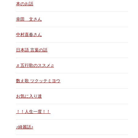
本のお話
幸田 文さん
中村喜春さん
日本語 言葉の話
♬五行歌のススメ♫
数え歌 ツクッテミヨウ
お気に入り達
！！人生一度！！
♪綺麗話♪