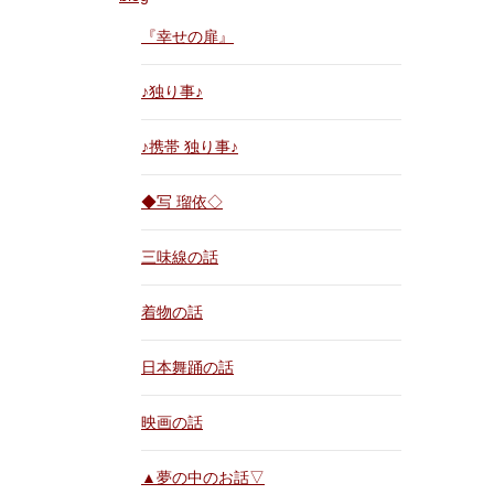
『幸せの扉』
♪独り事♪
♪携帯 独り事♪
◆写 瑠依◇
三味線の話
着物の話
日本舞踊の話
映画の話
▲夢の中のお話▽