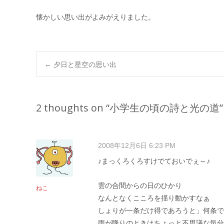
懐かしい思い出がよみがえりました。
Post
←
夕日と星空の思い出
navigation
2 thoughts on “
小学生の頃の詩と光の道
”
2008年12月6日 6:23 PM
♪まっくろくろすけでておいでぇ～♪
雲の合間からの日のひかり
ねこ
なんとなくこころを揺り動かすなぁ
しょりが一条だけ得であろうと」何条で
雨が降りのときはちょっと不思議な気分