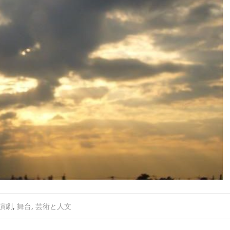
演劇
,
舞台
,
芸術と人文