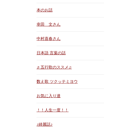
本のお話
幸田 文さん
中村喜春さん
日本語 言葉の話
♬五行歌のススメ♫
数え歌 ツクッテミヨウ
お気に入り達
！！人生一度！！
♪綺麗話♪