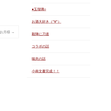
●玉瑠璃○
お酒大好き（°∀°）
お月様
→
殺陣に刀道
コラボの話
喘息の話
小南文書完成！！