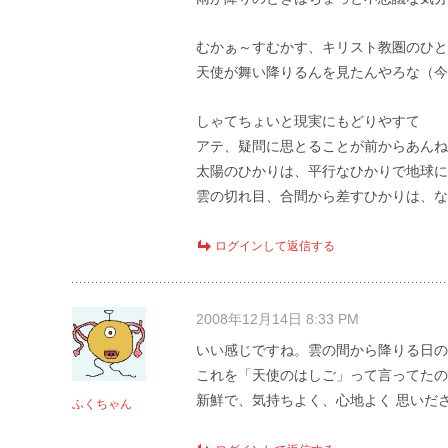
むかぁ～すむかす、キリスト教圏のひと
天使が舞い降りるんを見たんやろな（今
しゃてちょいと現実にもどりやすて
アテ、疑問に思とることが前からあんね
太陽のひかりは、平行なひかりで地球に
雲の切れ目、合間から差すひかりは、な
ログインして返信する
2008年12月14日 8:33 PM
いい感じですね。雲の間から降りる日の
これを「天使のはしご」って言ってたの
新鮮で、気持ちよく、心地よく 思いだ
ふくちゃん