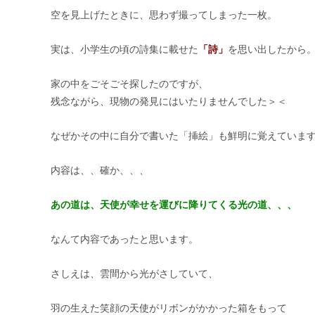
空を見上げたときに、思わず撮ってしまった一枚。
実は、小学生の頃の詩集に載せた
「詩」
を思い出したから
家の中をごそごそ探したのですが、
残念ながら、現物の発見にはいたりませんでした＞＜
なぜかその中に自分で書いた「挿絵」も鮮明に覚えていま
内容は、、確か、、、
あの道は、天使が幸せを運びに降りてくる光の道、、、
なんて内容であったと思います。
さしえは、雲間から光がさしていて、
羽の生えた笑顔の天使がリボンがかかった箱をもって