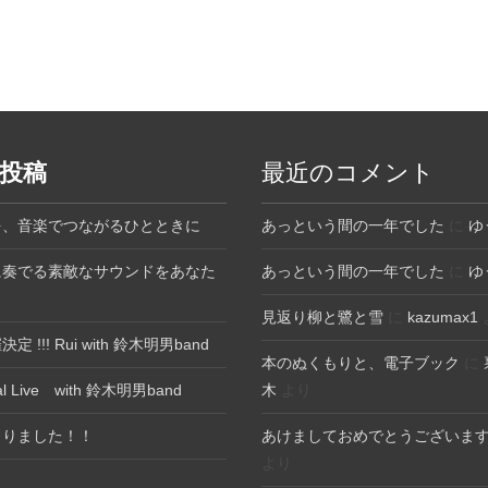
投稿
最近のコメント
を、音楽でつながるひとときに
あっという間の一年でした
に
ゆ
に奏でる素敵なサウンドをあなた
あっという間の一年でした
に
ゆ
見返り柳と鷺と雪
に
kazumax1
 !!! Rui with 鈴木明男band
本のぬくもりと、電子ブック
に
ial Live with 鈴木明男band
木
より
まりました！！
あけましておめでとうございま
より