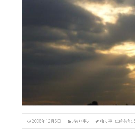
2008年12月5日
♪独り事♪
独り事
,
伝統芸能
,