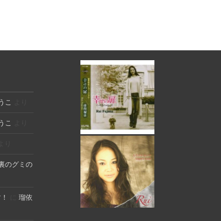
うこ
より
うこ
より
より
裏のグミの
す！
に
瑠依