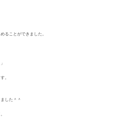
さめることができました。
、」
ます。
てました＾＾
て。