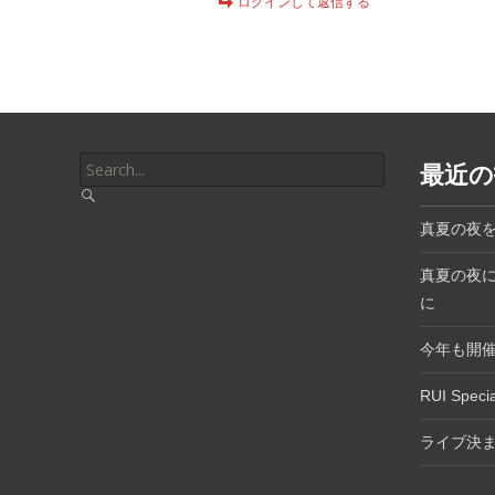
ログインして返信する
Search
最近の
for:
真夏の夜
真夏の夜
に
今年も開催決定
RUI Spec
ライブ決