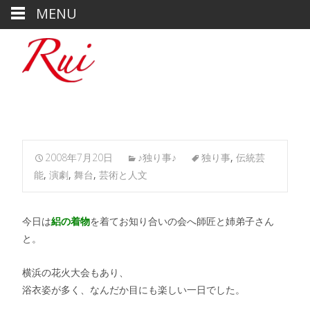
MENU
2008年7月20日
♪独り事♪
独り事
,
伝統芸
能
,
演劇
,
舞台
,
芸術と人文
今日は
絽の着物
を着てお知り合いの会へ師匠と姉弟子さん
と。
横浜の花火大会もあり、
浴衣姿が多く、なんだか目にも楽しい一日でした。