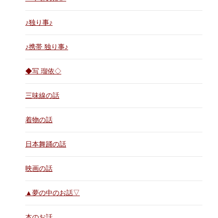
♪独り事♪
♪携帯 独り事♪
◆写 瑠依◇
三味線の話
着物の話
日本舞踊の話
映画の話
▲夢の中のお話▽
本のお話