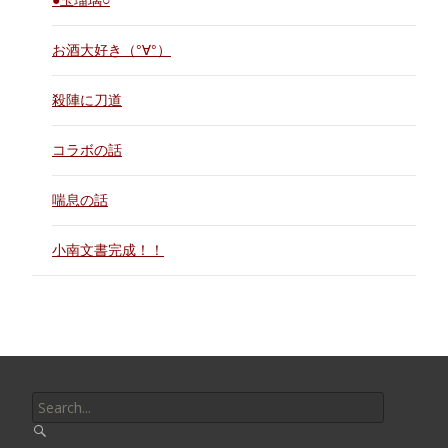
●玉瑠璃○
お酒大好き（°∀°）
殺陣に刀道
コラボの話
喘息の話
小南文書完成！！
Search
for: