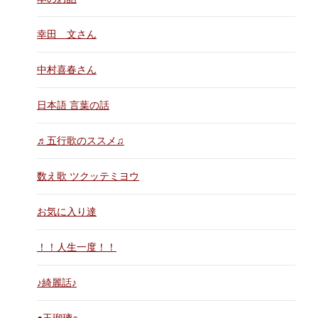
幸田 文さん
中村喜春さん
日本語 言葉の話
♬五行歌のススメ♫
数え歌 ツクッテミヨウ
お気に入り達
！！人生一度！！
♪綺麗話♪