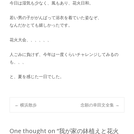
今日は湿気も少なく、風もあり、花火日和。
若い男の子ががんばって浴衣を着ていた姿なぞ、
なんだかとても嬉しかったです。
花火大会、、、、、、
人ごみに負けず、今年は一度くらいチャレンジしてみるの
も、、、
と、夏を感じた一日でした。
Post
←
横浜散歩
念願の幸田文全集
→
navigation
One thought on “
我が家の鉢植えと花火