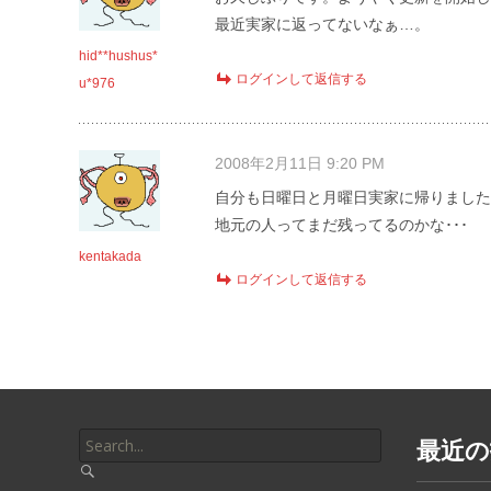
最近実家に返ってないなぁ…。
hid**hushus*
ログインして返信する
u*976
2008年2月11日 9:20 PM
自分も日曜日と月曜日実家に帰りました
地元の人ってまだ残ってるのかな･･･
kentakada
ログインして返信する
Search
最近の
for: