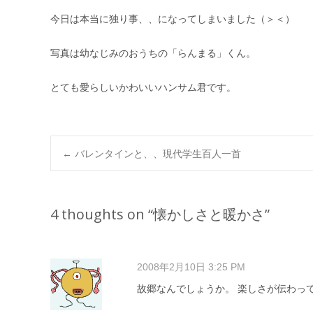
今日は本当に独り事、、になってしまいました（＞＜）
写真は幼なじみのおうちの「らんまる」くん。
とても愛らしいかわいいハンサム君です。
Post
←
バレンタインと、、現代学生百人一首
navigation
4 thoughts on “
懐かしさと暖かさ
”
2008年2月10日 3:25 PM
故郷なんでしょうか。 楽しさが伝わっ