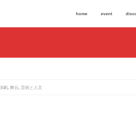
Skip
to
home
event
disc
content
演劇
,
舞台
,
芸術と人文