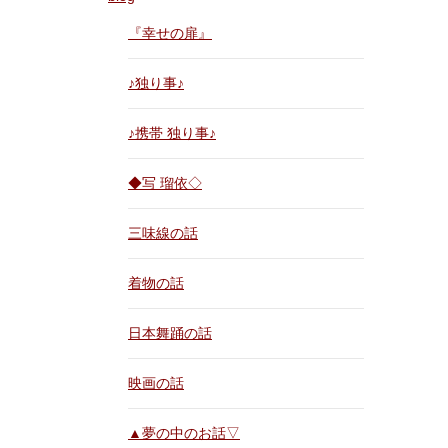
『幸せの扉』
♪独り事♪
♪携帯 独り事♪
◆写 瑠依◇
三味線の話
着物の話
日本舞踊の話
映画の話
▲夢の中のお話▽