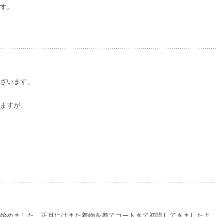
す。
ざいます。
ますが、
始めました。正月にはまた着物を着てコートきて初詣してきましたよ。