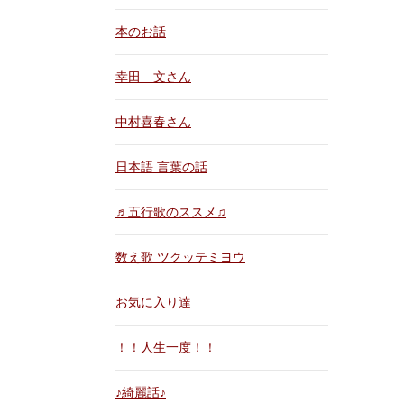
本のお話
幸田 文さん
中村喜春さん
日本語 言葉の話
♬五行歌のススメ♫
数え歌 ツクッテミヨウ
お気に入り達
！！人生一度！！
♪綺麗話♪