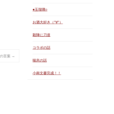
●玉瑠璃○
お酒大好き（°∀°）
殺陣に刀道
コラボの話
んの言葉
→
喘息の話
小南文書完成！！