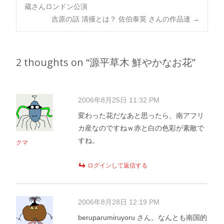
Post
蔵さんロンドン公演
吉原の話 清掻とは？ 佐伯泰英 さんの作品達
→
navigation
2 thoughts on “
源平草木 鮮やかなお花
”
2006年8月25日 11:32 PM
変わった花だなあと思ったら、南アフリ
カ産なのですねｗ赤と白の色彩が素敵で
すね。
クマ
ログインして返信する
2006年8月28日 12:19 PM
beruparumiruyoru さん。なんとも南国的