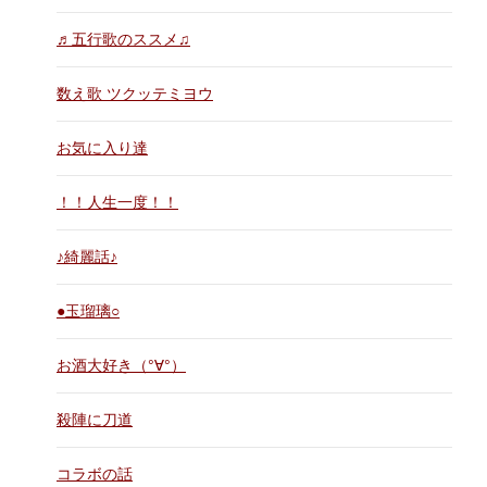
♬五行歌のススメ♫
数え歌 ツクッテミヨウ
お気に入り達
！！人生一度！！
♪綺麗話♪
●玉瑠璃○
お酒大好き（°∀°）
殺陣に刀道
コラボの話