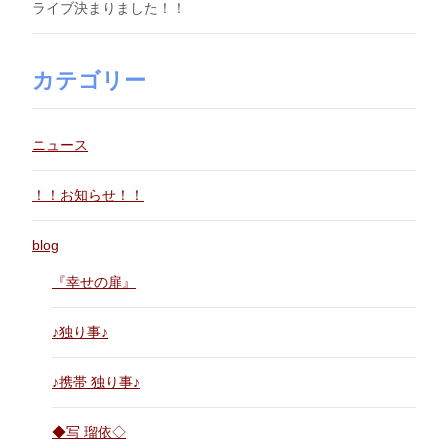
ライブ決まりました！！
カテゴリー
ニュース
！！お知らせ！！
blog
『幸せの扉』
♪独り事♪
♪携帯 独り事♪
◆写 瑠依◇