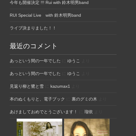
今年も開催決定 !!! Rui with 鈴木明男band
RUI Special Live with 鈴木明男band
ライブ決まりました！！
最近のコメント
あっという間の一年でした
に
ゆうこ
より
あっという間の一年でした
に
ゆうこ
より
見返り柳と鷺と雪
に
kazumax1
より
本のぬくもりと、電子ブック
に
裏のグミの木
より
あけましておめでとうございます！
に
瑠依
より