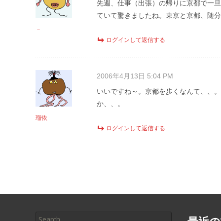
先週、仕事（出張）の帰りに京都で一旦
ていて驚きましたね。東京と京都、随分
－
ログインして返信する
2006年4月13日 5:04 PM
いいですね～。京都を歩くなんて、、。
か、、。
瑠依
ログインして返信する
Search