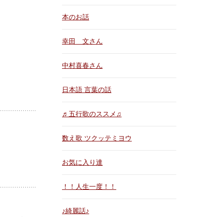
本のお話
幸田 文さん
中村喜春さん
日本語 言葉の話
♬五行歌のススメ♫
数え歌 ツクッテミヨウ
お気に入り達
！！人生一度！！
♪綺麗話♪