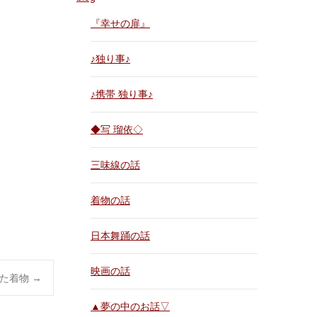
『幸せの扉』
♪独り事♪
♪携帯 独り事♪
◆写 瑠依◇
三味線の話
着物の話
日本舞踊の話
映画の話
着た着物
→
▲夢の中のお話▽