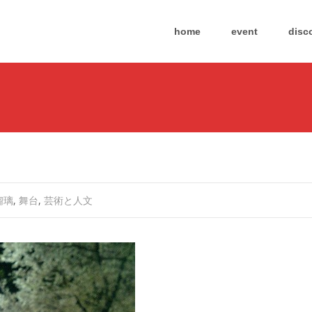
Skip
to
home
event
disc
content
瑠璃
,
舞台
,
芸術と人文