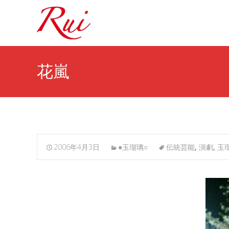
花嵐
2006年4月3日
●玉瑠璃○
伝統芸能
,
演劇
,
玉