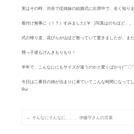
実はその時、渋谷で従姉妹の結婚式に出席中で、全く知りませ
着付け無事に（！？）すみました(´∀｀)写真はのちほど、、
式の帰り道、花びらが山ほど散っていて驚きましたが、まだ、
甥っ子達もげんきもりもり！
半年で、こんなににもサイズが違うのかと驚くばかり(￣〇￣
今日は二番目の姉が泊まりに来ていてこんな時間になってし
Rui
Post
←
そんなにそんなに、、、 伊藤守さんの言葉