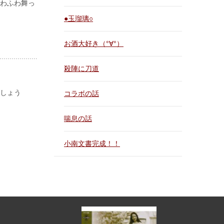
わふわ舞っ
●玉瑠璃○
お酒大好き（°∀°）
殺陣に刀道
しょう
コラボの話
喘息の話
小南文書完成！！