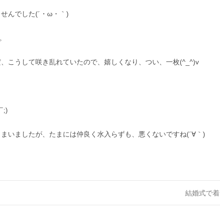
んでした(´・ω・｀)
。
こうして咲き乱れていたので、嬉しくなり、つい、一枚(^_^)v
;)
まいましたが、たまには仲良く水入らずも、悪くないですね(´∀｀)
結婚式で