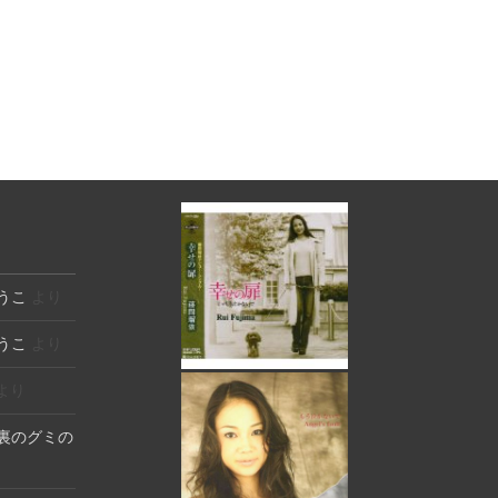
うこ
より
うこ
より
より
裏のグミの