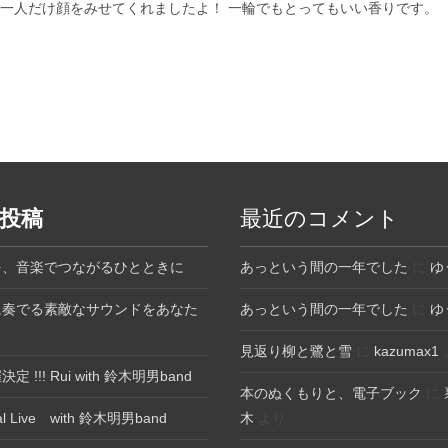
一人だけ顔をみせてくれましたよ！ 一輪でもとってもいい香りです。
投稿
最近のコメント
を、音楽でつながるひとときに
あっという間の一年でした
に
ゆ
に奏でる素敵なサウンドをあなた
あっという間の一年でした
に
ゆ
見返り柳と鷺と雪
に
kazumax1
 !!! Rui with 鈴木明男band
本のぬくもりと、電子ブック
に
ial Live with 鈴木明男band
木
より