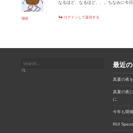
なるほど、なるほど、、。ちなみに今日
ログインして返信する
瑠依
Search
最近の
for:
真夏の夜
真夏の夜
に
今年も開催決定
RUI Spec