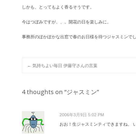
しかも、とってもよく香るそうです。
今はつぼみですが、、。開花の日を楽しみに。
事務所のぽかぽかな出窓で春のお日様を待つジャスミンで
Post
←
気持ちよい毎日 伊藤守さんの言葉
navigation
4 thoughts on “
ジャスミン
”
2006年3月9日 5:02 PM
おお！生ジャスミンティできますね。 