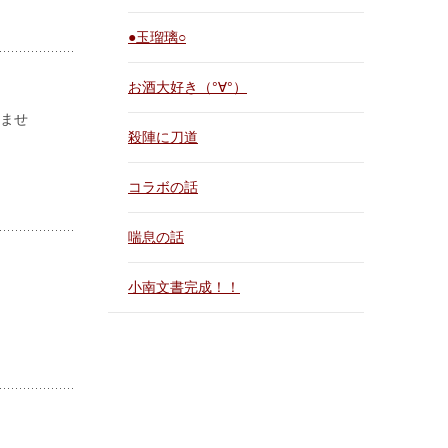
●玉瑠璃○
お酒大好き（°∀°）
ませ
殺陣に刀道
コラボの話
喘息の話
小南文書完成！！