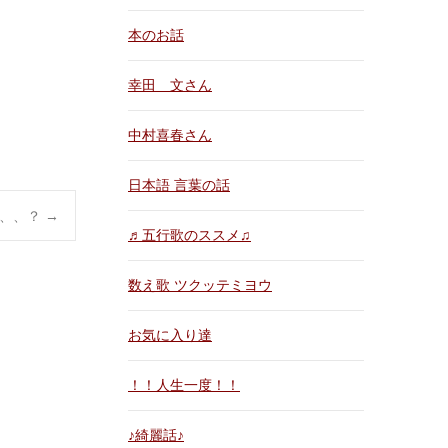
本のお話
幸田 文さん
中村喜春さん
日本語 言葉の話
、、、？
→
♬五行歌のススメ♫
数え歌 ツクッテミヨウ
お気に入り達
！！人生一度！！
♪綺麗話♪