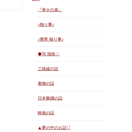
『幸せの扉』
♪独り事♪
♪携帯 独り事♪
◆写 瑠依◇
三味線の話
着物の話
日本舞踊の話
映画の話
▲夢の中のお話▽