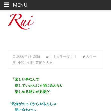
MENU
2006年3月28日
！！人生一度！！
人生一
度
,
小説
,
文学
,
芸術と人文
「楽しい事なんて
探していたんじゃ間に合わない
楽しめる能力が必要だ」
「気分がのってからやるんじゃ
間に合わない。