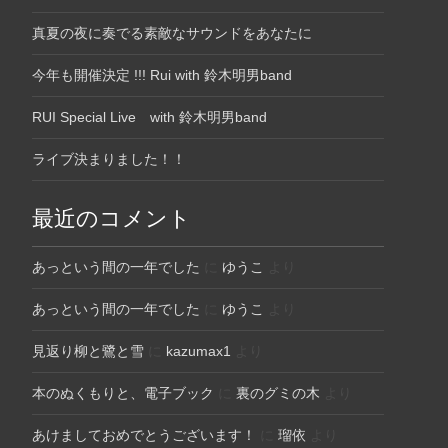
真夏の夜に奏でる素敵なサウンドをあなたに
今年も開催決定 !!! Rui with 鈴木明男band
RUI Special Live with 鈴木明男band
ライブ決まりました！！
最近のコメント
あっという間の一年でした
に
ゆうこ
より
あっという間の一年でした
に
ゆうこ
より
見返り柳と鷺と雪
に
kazumax1
より
本のぬくもりと、電子ブック
に
裏のグミの木
より
あけましておめでとうございます！
に
瑠依
より