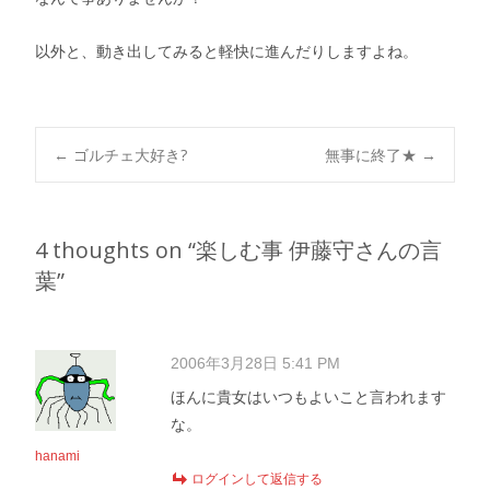
以外と、動き出してみると軽快に進んだりしますよね。
Post
←
ゴルチェ大好き?
無事に終了★
→
navigation
4 thoughts on “
楽しむ事 伊藤守さんの言
葉
”
2006年3月28日 5:41 PM
ほんに貴女はいつもよいこと言われます
な。
hanami
ログインして返信する