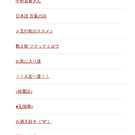
中村喜春さん
日本語 言葉の話
♬五行歌のススメ♫
数え歌 ツクッテミヨウ
お気に入り達
！！人生一度！！
♪綺麗話♪
●玉瑠璃○
お酒大好き（°∀°）