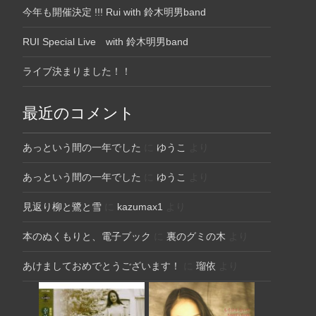
今年も開催決定 !!! Rui with 鈴木明男band
RUI Special Live with 鈴木明男band
ライブ決まりました！！
最近のコメント
あっという間の一年でした
に
ゆうこ
より
あっという間の一年でした
に
ゆうこ
より
見返り柳と鷺と雪
に
kazumax1
より
本のぬくもりと、電子ブック
に
裏のグミの木
より
あけましておめでとうございます！
に
瑠依
より