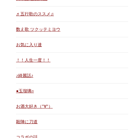
♬五行歌のススメ♫
数え歌 ツクッテミヨウ
お気に入り達
！！人生一度！！
♪綺麗話♪
●玉瑠璃○
お酒大好き（°∀°）
殺陣に刀道
コラボの話