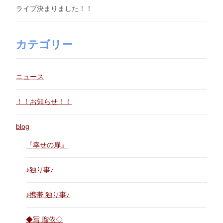
ライブ決まりました！！
カテゴリー
ニュース
！！お知らせ！！
blog
『幸せの扉』
♪独り事♪
♪携帯 独り事♪
◆写 瑠依◇