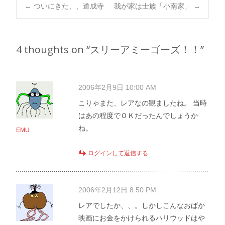
Post
←
ついにきた、、道成寺
我が家は士族「小南家」
→
navigation
4 thoughts on “
スリーアミーゴーズ！！
”
2006年2月9日 10:00 AM
こりゃまた、レアなの観ましたね。 当時
はあの程度でＯＫだったんでしょうか
ね。
EMU
ログインして返信する
2006年2月12日 8:50 PM
レアでしたか、、。しかしこんなおばか
映画にお金をかけられるハリウッドはや