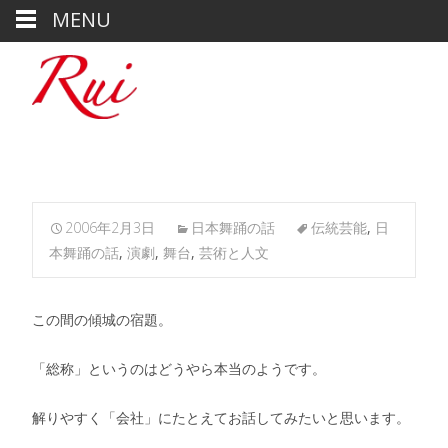
MENU
2006年2月3日
日本舞踊の話
伝統芸能
,
日
本舞踊の話
,
演劇
,
舞台
,
芸術と人文
この間の傾城の宿題。
「総称」というのはどうやら本当のようです。
解りやすく「会社」にたとえてお話してみたいと思います。