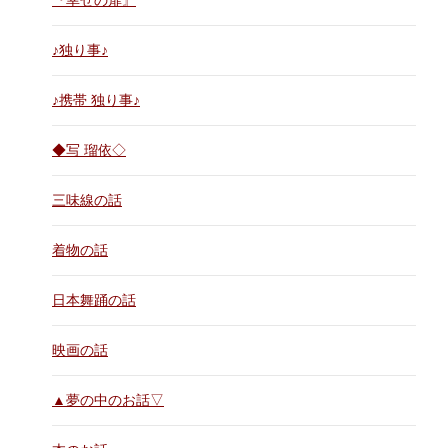
『幸せの扉』
♪独り事♪
♪携帯 独り事♪
◆写 瑠依◇
三味線の話
着物の話
日本舞踊の話
映画の話
▲夢の中のお話▽