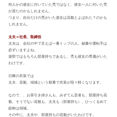
何人かの遊女に付いていた禿ではなく、彼女一人に付いた禿
が居たのかもしれません。
つまり、自分だけの禿がいた遊女は花魁とよばれた？のかも
しれません。
太夫＝社長、取締役
太夫は、会社の中で言えば一番トップの人。秘書や運転手は
必ずいますよね。
遊郭ではもちろん部屋持ちであるし、禿も彼女の専属がいた
わけです。
日舞の衣装では
太夫、花魁、傾城という順番で衣装が段々軽くなります。
なので、、お茶引き姉さんも、みずてん芸者も、部屋持ち花
魁、そうでない花魁も、太夫も（部屋持ち）、ひっくるめて
総称は傾城。
その中に、太夫や、部屋持ちの花魁がいたわけです。