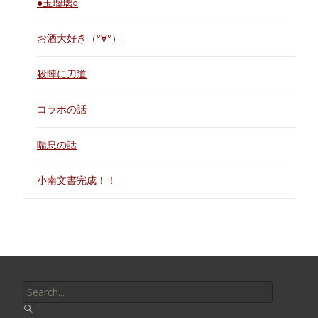
●玉瑠璃○
お酒大好き（°∀°）
殺陣に刀道
コラボの話
喘息の話
小南文書完成！！
Search
for: