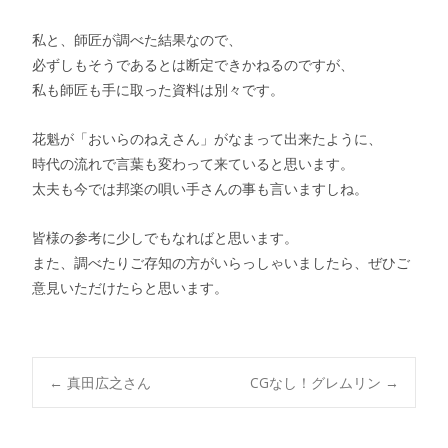
私と、師匠が調べた結果なので、
必ずしもそうであるとは断定できかねるのですが、
私も師匠も手に取った資料は別々です。
花魁が「おいらのねえさん」がなまって出来たように、
時代の流れで言葉も変わって来ていると思います。
太夫も今では邦楽の唄い手さんの事も言いますしね。
皆様の参考に少しでもなればと思います。
また、調べたりご存知の方がいらっしゃいましたら、ぜひご
意見いただけたらと思います。
Post
←
真田広之さん
CGなし！グレムリン
→