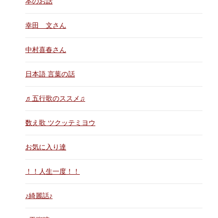
本のお話
幸田 文さん
中村喜春さん
日本語 言葉の話
♬五行歌のススメ♫
数え歌 ツクッテミヨウ
お気に入り達
！！人生一度！！
♪綺麗話♪