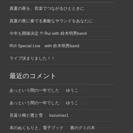
真夏の夜を、音楽でつながるひとときに
真夏の夜に奏でる素敵なサウンドをあなたに
今年も開催決定 !!! Rui with 鈴木明男band
RUI Special Live with 鈴木明男band
ライブ決まりました！！
最近のコメント
あっという間の一年でした
に
ゆうこ
より
あっという間の一年でした
に
ゆうこ
より
見返り柳と鷺と雪
に
kazumax1
より
本のぬくもりと、電子ブック
に
裏のグミの木
より