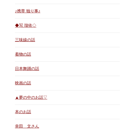
♪携帯 独り事♪
◆写 瑠依◇
三味線の話
着物の話
日本舞踊の話
映画の話
▲夢の中のお話▽
本のお話
幸田 文さん