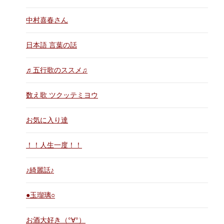
中村喜春さん
日本語 言葉の話
♬五行歌のススメ♫
数え歌 ツクッテミヨウ
お気に入り達
！！人生一度！！
♪綺麗話♪
●玉瑠璃○
お酒大好き（°∀°）