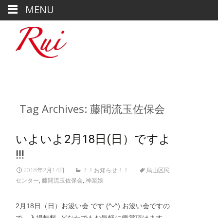
MENU
Tag Archives: 藤間流玉佐保会
いよいよ2月18日(日）ですよ
!!!
2018年2月14日
！！お知らせ！！
烏山区民
センター
,
藤間流玉佐保会
,
神楽娘
2月18日（日）お浚い会 です (^-^) お浚い会ですの