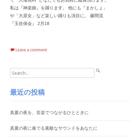
で 入場無料 どなたでもお気軽に鑑賞頂けます。
私は『神楽娘』を踊ります。 他にも『まかしょ」
や「大原女」など楽しい踊りも演目に。 藤間流
『玉佐保会』 2月18
Read More…
Leave a comment
Search
for:
最近の投稿
真夏の夜を、音楽でつながるひとときに
真夏の夜に奏でる素敵なサウンドをあなたに