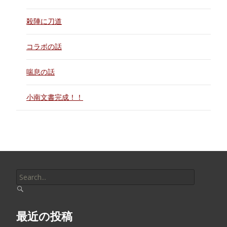
殺陣に刀道
コラボの話
喘息の話
小南文書完成！！
Search
for:
最近の投稿